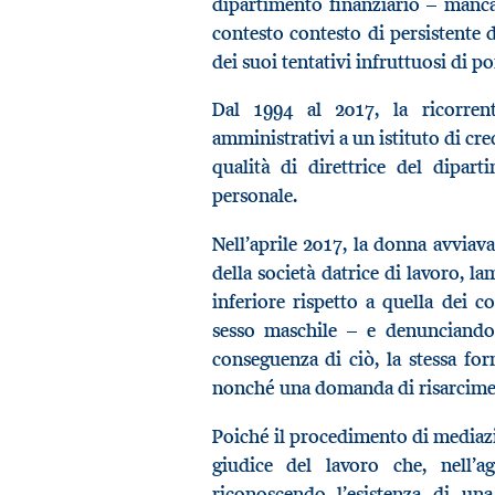
dipartimento finanziario – mancat
contesto contesto di persistente d
dei suoi tentativi infruttuosi di p
Dal 1994 al 2017, la ricorren
amministrativi a un istituto di cre
qualità di direttrice del dipart
personale.
Nell’aprile 2017, la donna avviava
della società datrice di lavoro, l
inferiore rispetto a quella dei c
sesso maschile – e denunciando,
conseguenza di ciò, la stessa for
nonché una domanda di risarcime
Poiché il procedimento di mediazio
giudice del lavoro che, nell’a
riconoscendo l’esistenza di una