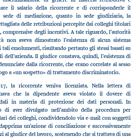
re il salario della ricorrente e di corrisponderle il
n sede di mediazione, quanto in sede giudiziaria, la
tagliata delle retribuzioni percepite dai colleghi titolari
, comprensive degli incentivi. A tale riguardo, l’autorità
età non aveva dimostrato l’esistenza di alcun sistema
 tali emolumenti, risultando pertanto gli stessi basati su
li dell’azienda. Il giudice constava, quindi, l’esistenza di
, denunciate dalla ricorrente, che erano correlate al sesso
ogo a «un sospetto» di trattamento discriminatorio.
7, la ricorrente veniva licenziata. Nella lettera di
rmava che la dipendente aveva violato il dovere di
ndali in materia di protezione dei dati personali. In
to di aver divulgato nell’ambito della procedura per
alari dei colleghi, condividendolo via e-mail con soggetti
a dapprima un’azione di conciliazione e successivamente
 al giudice del lavoro, sostenendo che si trattava di una