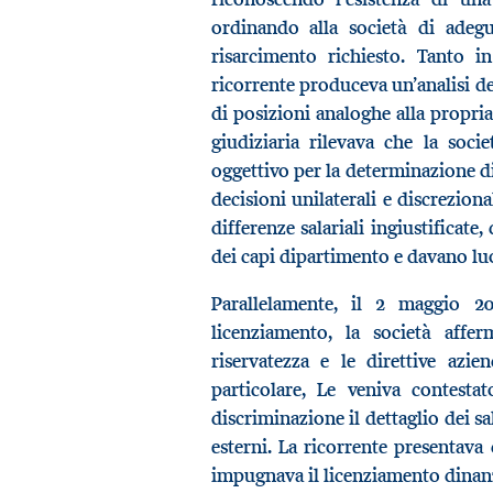
ordinando alla società di adegua
risarcimento richiesto. Tanto i
ricorrente produceva un’analisi det
di posizioni analoghe alla propria
giudiziaria rilevava che la soci
oggettivo per la determinazione di
decisioni unilaterali e discreziona
differenze salariali ingiustificate
dei capi dipartimento e davano lu
Parallelamente, il 2 maggio 201
licenziamento, la società affe
riservatezza e le direttive azie
particolare, Le veniva contesta
discriminazione il dettaglio dei s
esterni. La ricorrente presentav
impugnava il licenziamento dinanzi