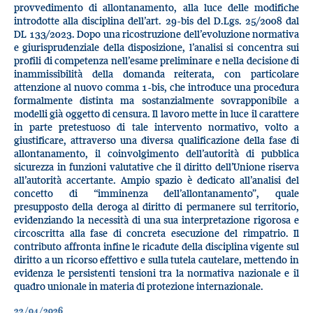
provvedimento di allontanamento, alla luce delle modifiche
introdotte alla disciplina dell’art. 29-bis del D.Lgs. 25/2008 dal
DL 133/2023. Dopo una ricostruzione dell’evoluzione normativa
e giurisprudenziale della disposizione, l’analisi si concentra sui
profili di competenza nell’esame preliminare e nella decisione di
inammissibilità della domanda reiterata, con particolare
attenzione al nuovo comma 1-bis, che introduce una procedura
formalmente distinta ma sostanzialmente sovrapponibile a
modelli già oggetto di censura. Il lavoro mette in luce il carattere
in parte pretestuoso di tale intervento normativo, volto a
giustificare, attraverso una diversa qualificazione della fase di
allontanamento, il coinvolgimento dell’autorità di pubblica
sicurezza in funzioni valutative che il diritto dell’Unione riserva
all’autorità accertante. Ampio spazio è dedicato all’analisi del
concetto di “imminenza dell’allontanamento”, quale
presupposto della deroga al diritto di permanere sul territorio,
evidenziando la necessità di una sua interpretazione rigorosa e
circoscritta alla fase di concreta esecuzione del rimpatrio. Il
contributo affronta infine le ricadute della disciplina vigente sul
diritto a un ricorso effettivo e sulla tutela cautelare, mettendo in
evidenza le persistenti tensioni tra la normativa nazionale e il
quadro unionale in materia di protezione internazionale.
22/04/2026