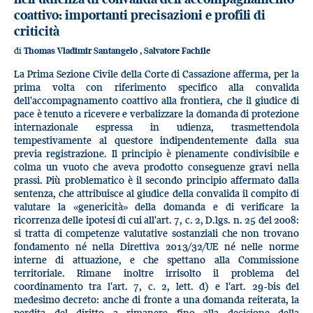
coattivo: importanti precisazioni e profili di
criticità
di
Thomas Vladimir Santangelo
,
Salvatore Fachile
La Prima Sezione Civile della Corte di Cassazione afferma, per la
prima volta con riferimento specifico alla convalida
dell'accompagnamento coattivo alla frontiera, che il giudice di
pace è tenuto a ricevere e verbalizzare la domanda di protezione
internazionale espressa in udienza, trasmettendola
tempestivamente al questore indipendentemente dalla sua
previa registrazione. Il principio è pienamente condivisibile e
colma un vuoto che aveva prodotto conseguenze gravi nella
prassi. Più problematico è il secondo principio affermato dalla
sentenza, che attribuisce al giudice della convalida il compito di
valutare la «genericità» della domanda e di verificare la
ricorrenza delle ipotesi di cui all'art. 7, c. 2, D.lgs. n. 25 del 2008:
si tratta di competenze valutative sostanziali che non trovano
fondamento né nella Direttiva 2013/32/UE né nelle norme
interne di attuazione, e che spettano alla Commissione
territoriale. Rimane inoltre irrisolto il problema del
coordinamento tra l'art. 7, c. 2, lett. d) e l'art. 29-bis del
medesimo decreto: anche di fronte a una domanda reiterata, la
perdita del diritto a rimanere fino alla decisione della