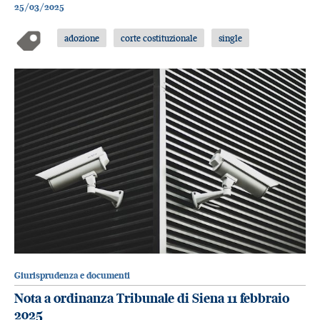
25/03/2025
adozione
corte costituzionale
single
Giurisprudenza e documenti
Nota a ordinanza Tribunale di Siena 11 febbraio
2025