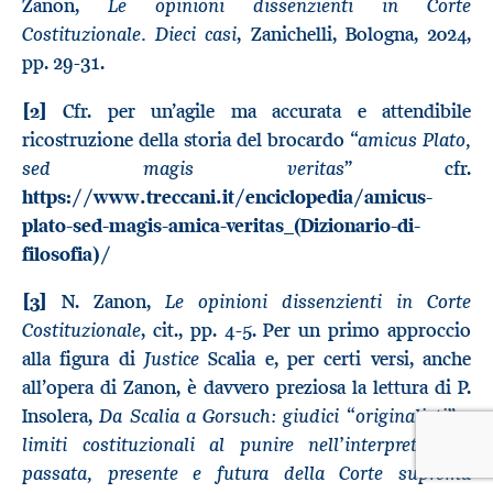
Le opinioni dissenzienti in Corte
Zanon,
Costituzionale. Dieci casi
, Zanichelli, Bologna, 2024,
pp. 29-31.
[2]
Cfr. per un’agile ma accurata e attendibile
amicus Plato,
ricostruzione della storia del brocardo “
sed magis veritas
” cfr.
https://www.treccani.it/enciclopedia/amicus-
plato-sed-magis-amica-veritas_(Dizionario-di-
filosofia)/
Le opinioni dissenzienti in Corte
[3]
N. Zanon,
Costituzionale
, cit., pp. 4-5. Per un primo approccio
Justice
alla figura di
Scalia e, per certi versi, anche
all’opera di Zanon, è davvero preziosa la lettura di P.
Da Scalia a Gorsuch: giudici “originalisti” e
Insolera,
limiti costituzionali al punire nell’interpretazione
passata, presente e futura della Corte suprema