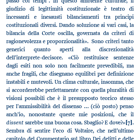
passo coi tempi”. In questo ambiente culturale, il
giudizio di legittimità costituzionale è teatro di
incessanti e inesausti bilanciamenti tra principi
costituzionali diversi. Dando soluzione ai vari casi, la
bilancia della Corte oscilla, governata da criteri di
ragionevolezza e proporzionalità». Sono criteri tanto
generici quanto aperti alla discrezionalità
dell'interprete-decisore. «Ciò restituisce sentenze
dagli esiti non solo non facilmente prevedibili, ma
anche fragili, che disegnano equilibri per definizione
instabili e mutevoli. Un clima culturale, insomma, che
si accorderebbe perfettamente con quella pluralità di
visioni possibili che è il presupposto teorico stesso
per l'ammissibilità del dissenso … (ciò posto) penso
anch'io, nonostante queste mie posizioni, che il
dissent
sarebbe una buona cosa. Sbaglio? E dove?»
[7]
.
Sembra di sentire l’eco di Voltaire, che nell’ultimo
capitolo del Commentario sul libro Dei delitti e delle