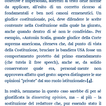
obiettive e impersonali, aderenti al testo delle norme
da applicare, all’esito di un corretto ricorso ai
fondamentali e ben noti canoni ermeneutici. Un
giudice costituzionale, poi, deve difendere le scelte
contenute nella Costituzione sulla quale ha giurato,
anche quando dentro di sé non le condivida». Per
esempio, «Antonin Scalia, grande giudice della Corte
suprema americana, riteneva che, dal punto di vista
della Costituzione, bruciare la bandiera USA fosse un
comportamento protetto dal primo emendamento
(che tutela il free speech), anche se, da solido
conservatore quale era, personal-mente non
approvava affatto quel gesto: sapeva distinguere le sue
opinioni “private” dal suo ruolo istituzionale»
[4]
.
In realtà, nemmeno in questo caso sarebbe di per sé
dissenting opinion
giustificata la
, ma – al più – la
sostituzione del redattore che, pur essendo stato il