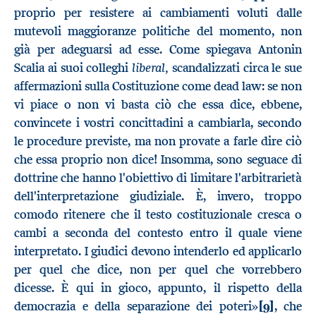
proprio per resistere ai cambiamenti voluti dalle
mutevoli maggioranze politiche del momento, non
già per adeguarsi ad esse. Come spiegava Antonin
liberal,
Scalia ai suoi colleghi
scandalizzati circa le sue
affermazioni sulla Costituzione come dead law: se non
vi piace o non vi basta ciò che essa dice, ebbene,
convincete i vostri concittadini a cambiarla, secondo
le procedure previste, ma non provate a farle dire ciò
che essa proprio non dice! Insomma, sono seguace di
dottrine che hanno l'obiettivo di limitare l'arbitrarietà
dell'interpretazione giudiziale. È, invero, troppo
comodo ritenere che il testo costituzionale cresca o
cambi a seconda del contesto entro il quale viene
interpretato. I giudici devono intenderlo ed applicarlo
per quel che dice, non per quel che vorrebbero
dicesse. È qui in gioco, appunto, il rispetto della
democrazia e della separazione dei poteri»
[9]
, che