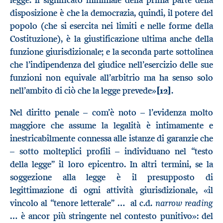
legge. Il significato minimale della prima parte della
disposizione è che la democrazia, quindi, il potere del
popolo (che si esercita nei limiti e nelle forme della
Costituzione), è la giustificazione ultima anche della
funzione giurisdizionale; e la seconda parte sottolinea
che l’indipendenza del giudice nell’esercizio delle sue
funzioni non equivale all’arbitrio ma ha senso solo
nell’ambito di ciò che la legge prevede»
[12]
.
Nel diritto penale – com’è noto – l’evidenza molto
maggiore che assume la legalità è intimamente e
inestricabilmente connessa alle istanze di garanzie che
– sotto molteplici profili – individuano nel “testo
della legge” il loro epicentro. In altri termini, se la
soggezione alla legge è il presupposto di
legittimazione di ogni attività giurisdizionale, «il
narrow reading
vincolo al “tenore letterale” … al c.d.
… è ancor più stringente nel contesto punitivo»: del