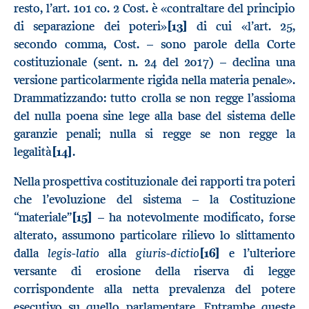
resto, l’art. 101 co. 2 Cost. è «contraltare del principio
di separazione dei poteri»
[13]
di cui «l’art. 25,
secondo comma, Cost. – sono parole della Corte
costituzionale (sent. n. 24 del 2017) – declina una
versione particolarmente rigida nella materia penale».
Drammatizzando: tutto crolla se non regge l’assioma
del nulla poena sine lege alla base del sistema delle
garanzie penali; nulla si regge se non regge la
legalità
[14]
.
Nella prospettiva costituzionale dei rapporti tra poteri
che l’evoluzione del sistema – la Costituzione
“materiale”
[15]
– ha notevolmente modificato, forse
alterato, assumono particolare rilievo lo slittamento
legis-latio
giuris-dictio
dalla
alla
[16]
e l’ulteriore
versante di erosione della riserva di legge
corrispondente alla netta prevalenza del potere
esecutivo su quello parlamentare. Entrambe queste