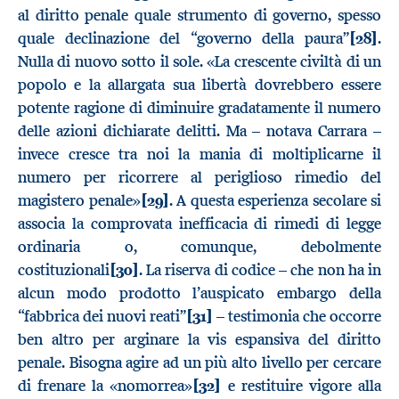
al diritto penale quale strumento di governo, spesso
quale declinazione del “governo della paura”
[28]
.
Nulla di nuovo sotto il sole. «La crescente civiltà di un
popolo e la allargata sua libertà dovrebbero essere
potente ragione di diminuire gradatamente il numero
delle azioni dichiarate delitti. Ma – notava Carrara –
invece cresce tra noi la mania di moltiplicarne il
numero per ricorrere al periglioso rimedio del
magistero penale»
[29]
. A questa esperienza secolare si
associa la comprovata inefficacia di rimedi di legge
ordinaria o, comunque, debolmente
costituzionali
[30]
. La riserva di codice – che non ha in
alcun modo prodotto l’auspicato embargo della
“fabbrica dei nuovi reati”
[31]
– testimonia che occorre
ben altro per arginare la vis espansiva del diritto
penale. Bisogna agire ad un più alto livello per cercare
di frenare la «nomorrea»
[32]
e restituire vigore alla