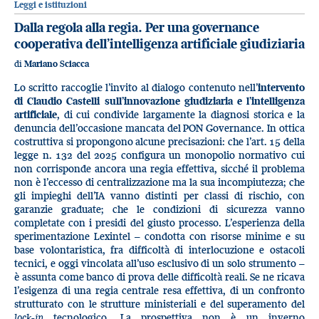
Leggi e istituzioni
Dalla regola alla regia. Per una governance
cooperativa dell’intelligenza artificiale giudiziaria
di
Mariano Sciacca
Lo scritto raccoglie l’invito al dialogo contenuto nell’
intervento
di Claudio Castelli sull’innovazione giudiziaria e l’intelligenza
artificiale
, di cui condivide largamente la diagnosi storica e la
denuncia dell’occasione mancata del PON Governance. In ottica
costruttiva si propongono alcune precisazioni: che l’art. 15 della
legge n. 132 del 2025 configura un monopolio normativo cui
non corrisponde ancora una regia effettiva, sicché il problema
non è l’eccesso di centralizzazione ma la sua incompiutezza; che
gli impieghi dell’IA vanno distinti per classi di rischio, con
garanzie graduate; che le condizioni di sicurezza vanno
completate con i presidi del giusto processo. L’esperienza della
sperimentazione Lexintel – condotta con risorse minime e su
base volontaristica, fra difficoltà di interlocuzione e ostacoli
tecnici, e oggi vincolata all’uso esclusivo di un solo strumento –
è assunta come banco di prova delle difficoltà reali. Se ne ricava
l’esigenza di una regia centrale resa effettiva, di un confronto
strutturato con le strutture ministeriali e del superamento del
lock-in
tecnologico. La prospettiva non è un inverno