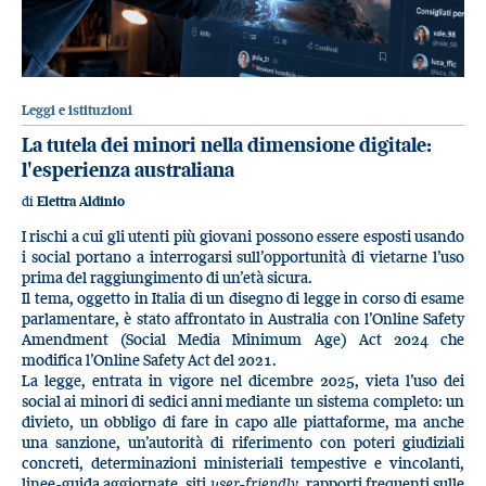
Leggi e istituzioni
La tutela dei minori nella dimensione digitale:
l'esperienza australiana
di
Elettra Aldinio
I rischi a cui gli utenti più giovani possono essere esposti usando
i social portano a interrogarsi sull’opportunità di vietarne l’uso
prima del raggiungimento di un’età sicura.
Il tema, oggetto in Italia di un disegno di legge in corso di esame
parlamentare, è stato affrontato in Australia con l’Online Safety
Amendment (Social Media Minimum Age) Act 2024 che
modifica l’Online Safety Act del 2021.
La legge, entrata in vigore nel dicembre 2025, vieta l’uso dei
social ai minori di sedici anni mediante un sistema completo: un
divieto, un obbligo di fare in capo alle piattaforme, ma anche
una sanzione, un’autorità di riferimento con poteri giudiziali
concreti, determinazioni ministeriali tempestive e vincolanti,
linee-guida aggiornate, siti
user-friendly
, rapporti frequenti sulle