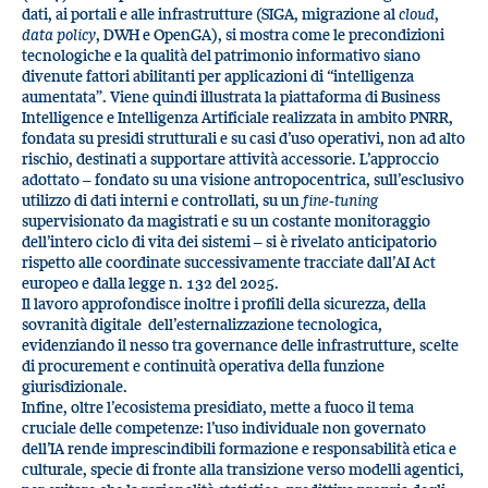
dati, ai portali e alle infrastrutture (SIGA, migrazione al
cloud
,
data policy
, DWH e OpenGA), si mostra come le precondizioni
tecnologiche e la qualità del patrimonio informativo siano
divenute fattori abilitanti per applicazioni di “intelligenza
aumentata”. Viene quindi illustrata la piattaforma di Business
Intelligence e Intelligenza Artificiale realizzata in ambito PNRR,
fondata su presidi strutturali e su casi d’uso operativi, non ad alto
rischio, destinati a supportare attività accessorie. L’approccio
adottato – fondato su una visione antropocentrica, sull’esclusivo
utilizzo di dati interni e controllati, su un
fine-tuning
supervisionato da magistrati e su un costante monitoraggio
dell’intero ciclo di vita dei sistemi – si è rivelato anticipatorio
rispetto alle coordinate successivamente tracciate dall’AI Act
europeo e dalla legge n. 132 del 2025.
Il lavoro approfondisce inoltre i profili della sicurezza, della
sovranità digitale dell’esternalizzazione tecnologica,
evidenziando il nesso tra governance delle infrastrutture, scelte
di procurement e continuità operativa della funzione
giurisdizionale.
Infine, oltre l’ecosistema presidiato, mette a fuoco il tema
cruciale delle competenze: l’uso individuale non governato
dell’IA rende imprescindibili formazione e responsabilità etica e
culturale, specie di fronte alla transizione verso modelli agentici,