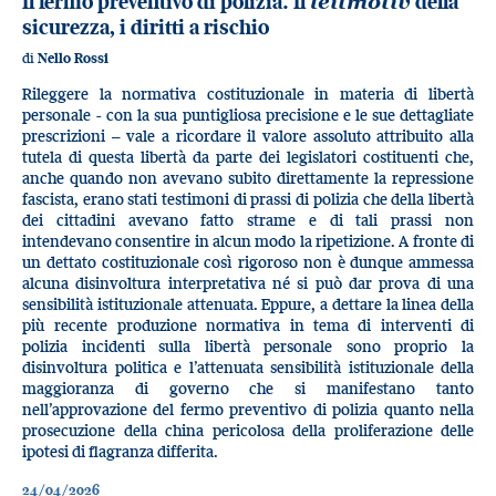
Il fermo preventivo di polizia. Il
leitmotiv
della
sicurezza, i diritti a rischio
di
Nello Rossi
Rileggere la normativa costituzionale in materia di libertà
personale - con la sua puntigliosa precisione e le sue dettagliate
prescrizioni – vale a ricordare il valore assoluto attribuito alla
tutela di questa libertà da parte dei legislatori costituenti che,
anche quando non avevano subito direttamente la repressione
fascista, erano stati testimoni di prassi di polizia che della libertà
dei cittadini avevano fatto strame e di tali prassi non
intendevano consentire in alcun modo la ripetizione. A fronte di
un dettato costituzionale così rigoroso non è dunque ammessa
alcuna disinvoltura interpretativa né si può dar prova di una
sensibilità istituzionale attenuata. Eppure, a dettare la linea della
più recente produzione normativa in tema di interventi di
polizia incidenti sulla libertà personale sono proprio la
disinvoltura politica e l’attenuata sensibilità istituzionale della
maggioranza di governo che si manifestano tanto
nell’approvazione del fermo preventivo di polizia quanto nella
prosecuzione della china pericolosa della proliferazione delle
ipotesi di flagranza differita.
24/04/2026