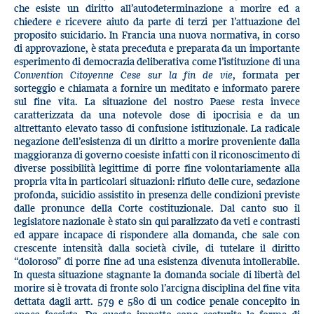
che esiste un diritto all’autodeterminazione a morire ed a
chiedere e ricevere aiuto da parte di terzi per l’attuazione del
proposito suicidario. In Francia una nuova normativa, in corso
di approvazione, è stata preceduta e preparata da un importante
esperimento di democrazia deliberativa come l’istituzione di una
Convention Citoyenne Cese sur la fin de vie
, formata per
sorteggio e chiamata a fornire un meditato e informato parere
sul fine vita. La situazione del nostro Paese resta invece
caratterizzata da una notevole dose di ipocrisia e da un
altrettanto elevato tasso di confusione istituzionale. La radicale
negazione dell’esistenza di un diritto a morire proveniente dalla
maggioranza di governo coesiste infatti con il riconoscimento di
diverse possibilità legittime di porre fine volontariamente alla
propria vita in particolari situazioni: rifiuto delle cure, sedazione
profonda, suicidio assistito in presenza delle condizioni previste
dalle pronunce della Corte costituzionale. Dal canto suo il
legislatore nazionale è stato sin qui paralizzato da veti e contrasti
ed appare incapace di rispondere alla domanda, che sale con
crescente intensità dalla società civile, di tutelare il diritto
“doloroso” di porre fine ad una esistenza divenuta intollerabile.
In questa situazione stagnante la domanda sociale di libertà del
morire si è trovata di fronte solo l’arcigna disciplina del fine vita
dettata dagli artt. 579 e 580 di un codice penale concepito in