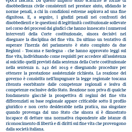
epoca fascista. Da questo impatto sono scaturite le forme di
disobbedienza civile consistenti nel prestare aiuto, sfidando le
norme penali, a chi in condizioni estreme aspirava ad una fine
dignitosa. E, a seguire, i giudizi penali nei confronti dei
disobbedienti e le questioni di legittimità costituzionale sollevate
nel corso dei processi dai giudici che hanno innescato i numerosi
interventi della Corte costituzionale, sinora decisivi nel
disegnare la disciplina del fine vita. Da ultimo un tentativo di
superare l’inerzia del parlamento è stato compiuto da due
Regioni - Toscana e Sardegna - che hanno approvato leggi sul
fine vita, individuando come requisiti per accedere all’assistenza
al suicidio quelli previsti dalla sentenza della Corte costituzionale
nella sentenza n. 242 del 2019 e disegnando procedure per
ottenere la prestazione assistenziale richiesta. La reazione del
governo è consistita nell’impugnare la legge regionale toscana
ritenuta esorbitante dalle competenze regionali e lesiva di
competenze esclusive dello Stato. Reazione non priva di qualche
fondamento giacchè la prospettiva di regimi del fine vita
differenziati su base regionale appare criticabile sotto il profilo
giuridico e non certo desiderabile nella pratica, ma singolare
quando provenga dal uno Stato che sinora si è dimostrato
incapace di dettare una normativa rispondente alle istanze di
riconoscimento di libertà e di diritti sul fine vita che provengono
dalla società italiana.