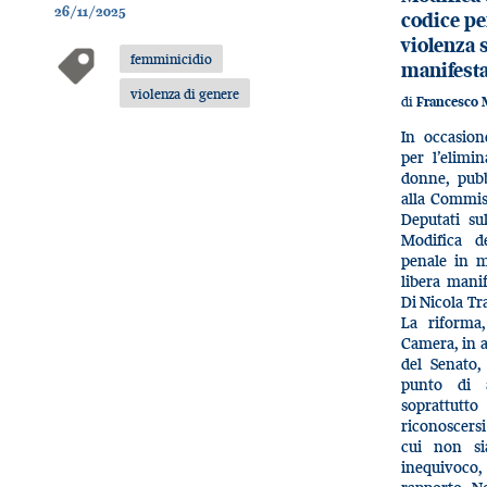
26/11/2025
codice pe
violenza s
femminicidio
manifesta
violenza di genere
di
Francesco 
In occasion
per l’elimi
donne, pubb
alla Commis
Deputati su
Modifica de
penale in m
libera mani
Di Nicola Tr
La riforma,
Camera, in a
del Senato,
punto di a
soprattutto
riconoscersi
cui non sia
inequivoc