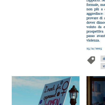
rapporto. No
formale, ma 
non più a c
aggredisce:
provare di 
dover dimos
voluto da 
prospettiv
passo avant
violenza.
25/11/2025
d
v