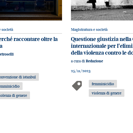
 società
Magistratura e società
rché raccontare oltre la
Questione giustizia nella
a
internazionale per l'elim
della violenza contro le 
etroselli
a cura di
Redazione
25/11/2023
onvenzione di istanbul
femminicidio
emminicidio
violenza di genere
iolenza di genere