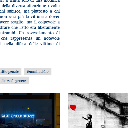
n si tratta solo di una modifica
della diversa attenzione rivolta
hi subisce, ma piuttosto a chi
 non sarà più la vittima a dover
avere reagito, ma il colpevole a
trare che l’atto era liberamente
entrambi. Un rovesciamento di
a che rappresenta un notevole
i nella difesa delle vittime di
iritto penale
femminicidio
iolenza di genere