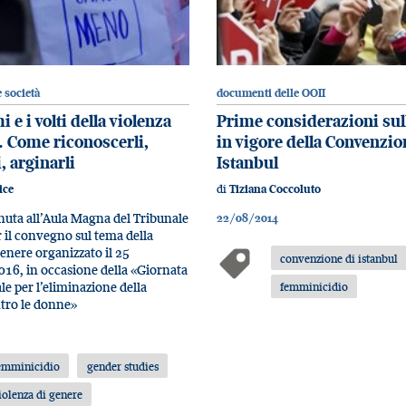
 società
documenti delle OOII
 e i volti della violenza
Prime considerazioni sul
. Come riconoscerli,
in vigore della Convenzio
, arginarli
Istanbul
di
ice
Tiziana Coccoluto
nuta all’Aula Magna del Tribunale
22/08/2014
r il convegno sul tema della
genere organizzato il 25
convenzione di istanbul
16, in occasione della «Giornata
le per l’eliminazione della
femminicidio
tro le donne»
emminicidio
gender studies
iolenza di genere