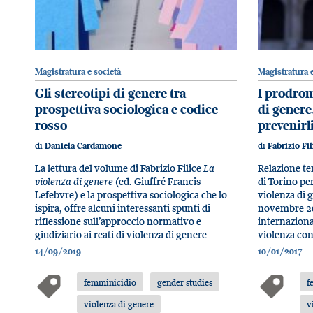
Magistratura e società
Magistratura e
Gli stereotipi di genere tra
I prodromi
prospettiva sociologica e codice
di genere
rosso
prevenirli
di
di
Daniela Cardamone
Fabrizio Fil
La lettura del volume di Fabrizio Filice
La
Relazione te
violenza di genere
(ed. Giuffré Francis
di Torino pe
Lefebvre) e la prospettiva sociologica che lo
violenza di 
ispira, offre alcuni interessanti spunti di
novembre 20
riflessione sull’approccio normativo e
internaziona
giudiziario ai reati di violenza di genere
violenza con
14/09/2019
10/01/2017
femminicidio
gender studies
f
violenza di genere
v