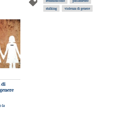
femminicidio
parlamento
stalking
violenza di genere
 di
 genere
 la