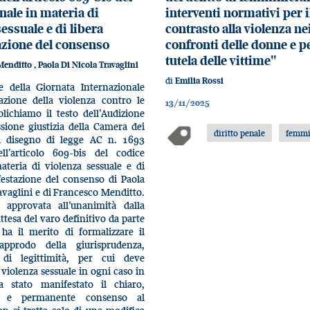
nale in materia di
interventi normativi per i
essuale e di libera
contrasto alla violenza ne
zione del consenso
confronti delle donne e pe
tutela delle vittime"
Menditto
,
Paola Di Nicola Travaglini
di
Emilia Rossi
e della Giornata Internazionale
nazione della violenza contro le
13/11/2025
lichiamo il testo dell’Audizione
sione giustizia della Camera dei
diritto penale
femmi
l disegno di legge AC n. 1693
ll’articolo 609-bis del codice
ateria di violenza sessuale e di
festazione del consenso di Paola
avaglini e di Francesco Menditto.
 approvata all’unanimità dalla
ttesa del varo definitivo da parte
 ha il merito di formalizzare il
pprodo della giurisprudenza,
 di legittimità, per cui deve
 violenza sessuale in ogni caso in
 stato manifestato il chiaro,
o, e permanente consenso al