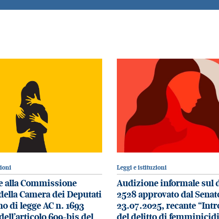
zioni
Leggi e istituzioni
e alla Commissione
Audizione informale sul 
 della Camera dei Deputati
2528 approvato dal Senato
no di legge AC n. 1693
23.07.2025, recante “Int
ell’articolo 609-bis del
del delitto di femminicidi