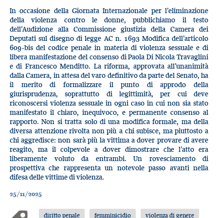
In occasione della Giornata Internazionale per l’eliminazione
della violenza contro le donne, pubblichiamo il testo
dell’Audizione alla Commissione giustizia della Camera dei
Deputati sul disegno di legge AC n. 1693 Modifica dell’articolo
609-bis del codice penale in materia di violenza sessuale e di
libera manifestazione del consenso di Paola Di Nicola Travaglini
e di Francesco Menditto. La riforma, approvata all’unanimità
dalla Camera, in attesa del varo definitivo da parte del Senato, ha
il merito di formalizzare il punto di approdo della
giurisprudenza, soprattutto di legittimità, per cui deve
riconoscersi violenza sessuale in ogni caso in cui non sia stato
manifestato il chiaro, inequivoco, e permanente consenso al
rapporto. Non si tratta solo di una modifica formale, ma della
diversa attenzione rivolta non più a chi subisce, ma piuttosto a
chi aggredisce: non sarà più la vittima a dover provare di avere
reagito, ma il colpevole a dover dimostrare che l’atto era
liberamente voluto da entrambi. Un rovesciamento di
prospettiva che rappresenta un notevole passo avanti nella
difesa delle vittime di violenza.
25/11/2025
diritto penale
femminicidio
violenza di genere