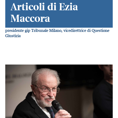
Articoli di Ezia
Maccora
presidente gip Tribunale Milano, vicedirettrice di Questione
Giustizia