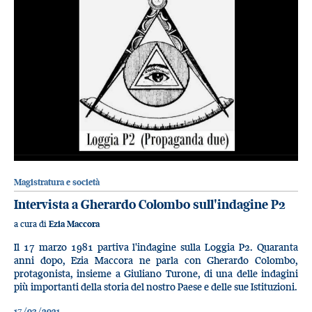
Magistratura e società
Intervista a Gherardo Colombo sull'indagine P2
a cura di
Ezia Maccora
Il 17 marzo 1981 partiva l'indagine sulla Loggia P2. Quaranta
anni dopo, Ezia Maccora ne parla con Gherardo Colombo,
protagonista, insieme a Giuliano Turone, di una delle indagini
più importanti della storia del nostro Paese e delle sue Istituzioni.
17/03/2021