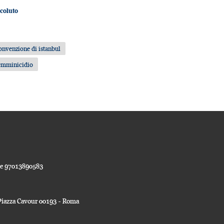
coluto
onvenzione di istanbul
emminicidio
ale 97013890583
a Piazza Cavour 00193 - Roma