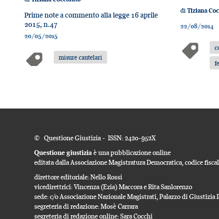
di
Tiziana Coc
Prime note a commento alla legge 16 aprile
2015, n.47
22/08/2014
20/05/2015
c
misure cautelari
f
© Questione Giustizia - ISSN: 2420-952X
Questione giustizia
è una pubblicazione online
editata dalla Associazione Magistratura Democratica, codice fisc
direttore editoriale: Nello Rossi
vicedirettrici: Vincenza (Ezia) Maccora e Rita Sanlorenzo
sede: c/o Associazione Nazionale Magistrati, Palazzo di Giustizi
segreteria di redazione: Mosè Carrara
segreteria di redazione online: Sara Cocchi