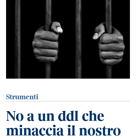
Strumenti
No a un ddl che
minaccia il nostro