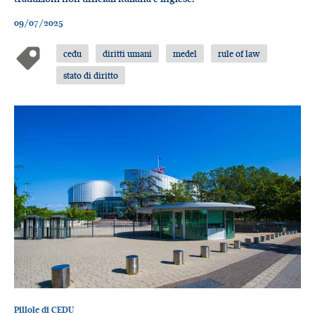
09/07/2025
cedu
diritti umani
medel
rule of law
stato di diritto
Pillole di CEDU