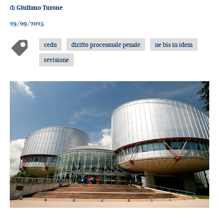
di
Giuliano Turone
29/09/2025
cedu
diritto processuale penale
ne bis in idem
revisione