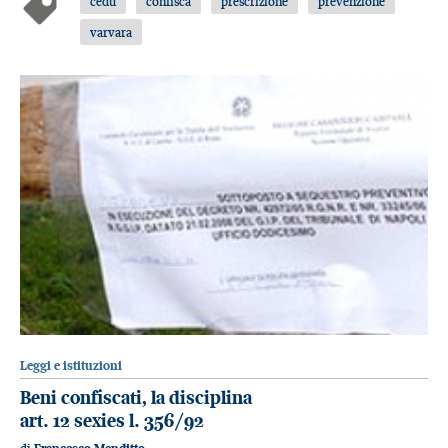
cedu
confisca
prescrizione
prevenzione
varvara
Leggi e istituzioni
Beni confiscati, la disciplina
art. 12 sexies l. 356/92