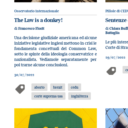
Osservatorio internazionale
Pillole di CED
The Law is a donkey!
Sentenze
di
di
Francesco Florit
Chiara Buf
Battaglia
Una decisione giudiziale americana ed alcune
Le più inter
iniziative legislative inglesi mettono in crisi le
Corte di Str
fondamenta concettuali del Common Law,
sotto le spinte della ideologia conservatrice e
29/07/2022
nazionalista. Vediamole separatamente per
poi trarne alcune conclusioni.
c
30/07/2022
aborto
brexit
cedu
corte suprema usa
inghilterra