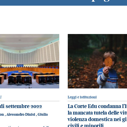
U
Leggi e istituzioni
di settembre 2022
La Corte Edu condanna l’I
la mancata tutela delle vi
fon
,
Alessandro Dinisi
,
Giulia
violenza domestica nei g
civili e minorili