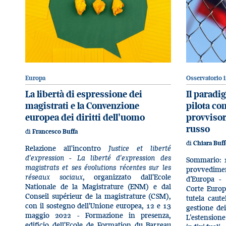
Europa
Osservatorio 
La libertà di espressione dei
Il paradi
magistrati e la Convenzione
pilota co
europea dei diritti dell'uomo
provvisor
russo
di
Francesco Buffa
di
Chiara Buf
Relazione all'incontro
Justice et liberté
d'expression - La liberté d'expression des
Sommario: 1
magistrats et ses évolutions récentes sur les
provvedimen
réseaux sociaux
, organizzato dall'Ecole
d’Europa - 
Nationale de la Magistrature (ENM) e dal
Corte Europ
Conseil supérieur de la magistrature (CSM),
tutela caute
con il sostegno dell'Unione europea, 12 e 13
gestione dei
maggio 2022 - Formazione in presenza,
L’estensione 
edificio dell'Ecole de Formation du Barreau