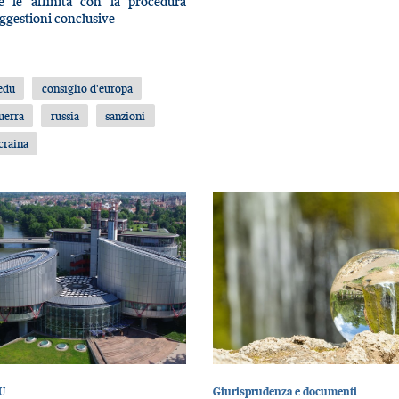
 e le affinità con la procedura
Suggestioni conclusive
edu
consiglio d'europa
uerra
russia
sanzioni
craina
U
Giurisprudenza e documenti