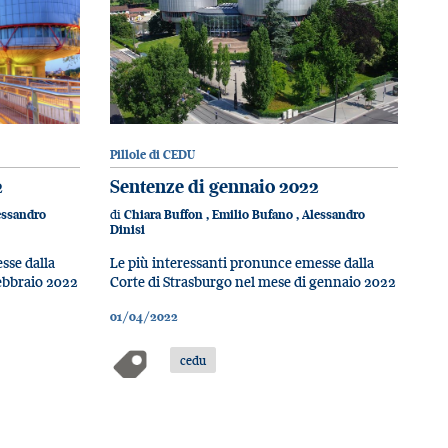
Pillole di CEDU
2
Sentenze di gennaio 2022
di
essandro
Chiara Buffon
,
Emilio Bufano
,
Alessandro
Dinisi
sse dalla
Le più interessanti pronunce emesse dalla
febbraio 2022
Corte di Strasburgo nel mese di gennaio 2022
01/04/2022
cedu