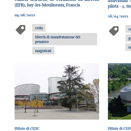
individuali
(EFB), Issy-les-Moulineaux, Francia
pilota - 5. 
09/06/2022
26/04/2022
cedu
c
libertà di manifestazione del
g
pensiero
u
magistrati
Pillole di CEDU
Pillole di CED