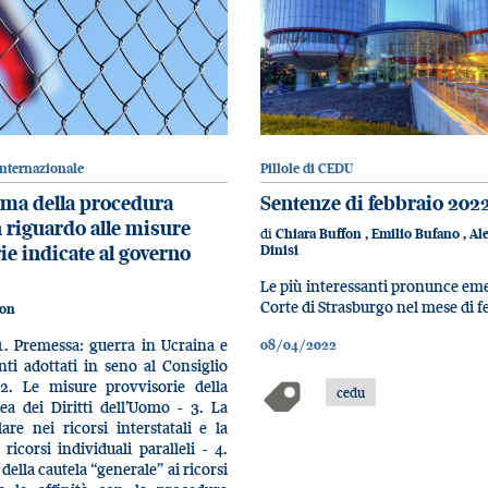
internazionale
Pillole di CEDU
gma della procedura
Sentenze di febbraio 202
n riguardo alle misure
di
Chiara Buffon
,
Emilio Bufano
,
Al
ie indicate al governo
Dinisi
Le più interessanti pronunce eme
Corte di Strasburgo nel mese di 
fon
. Premessa: guerra in Ucraina e
08/04/2022
ti adottati in seno al Consiglio
2. Le misure provvisorie della
cedu
ea dei Diritti dell’Uomo - 3. La
lare nei ricorsi interstatali e la
 ricorsi individuali paralleli - 4.
della cautela “generale” ai ricorsi