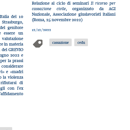
Relazione al ciclo di seminari
Il ricorso per
cassazione civile
, organizzato da AGI
Nazionale, Associazione giuslavoristi italiani
Italia del 10
(Roma, 25 novembre 2022)
Strasburgo,
 del genitore
12/12/2022
e essere un
alutazione
cassazione
cedu
re in materia
vi del GREVIO
giugno 2022 e
per la prassi
 considerare
vi» e «madri
 la violenza
fiutarsi di
igli con l'ex
affidamento