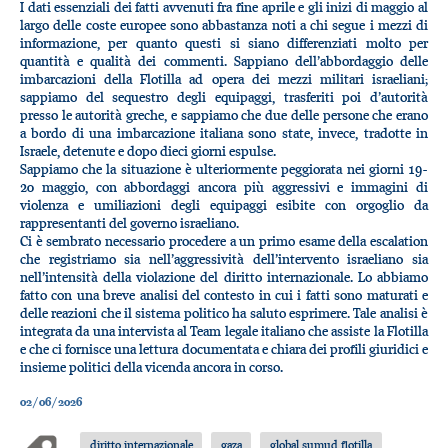
I dati essenziali dei fatti avvenuti fra fine aprile e gli inizi di maggio al
largo delle coste europee sono abbastanza noti a chi segue i mezzi di
informazione, per quanto questi si siano differenziati molto per
quantità e qualità dei commenti. Sappiano dell’abbordaggio delle
imbarcazioni della Flotilla ad opera dei mezzi militari israeliani;
sappiamo del sequestro degli equipaggi, trasferiti poi d’autorità
presso le autorità greche, e sappiamo che due delle persone che erano
a bordo di una imbarcazione italiana sono state, invece, tradotte in
Israele, detenute e dopo dieci giorni espulse.
Sappiamo che la situazione è ulteriormente peggiorata nei giorni 19-
20 maggio, con abbordaggi ancora più aggressivi e immagini di
violenza e umiliazioni degli equipaggi esibite con orgoglio da
rappresentanti del governo israeliano.
Ci è sembrato necessario procedere a un primo esame della escalation
che registriamo sia nell’aggressività dell’intervento israeliano sia
nell’intensità della violazione del diritto internazionale. Lo abbiamo
fatto con una breve analisi del contesto in cui i fatti sono maturati e
delle reazioni che il sistema politico ha saluto esprimere. Tale analisi è
integrata da una intervista al Team legale italiano che assiste la Flotilla
e che ci fornisce una lettura documentata e chiara dei profili giuridici e
insieme politici della vicenda ancora in corso.
02/06/2026
diritto internazionale
gaza
global sumud flotilla