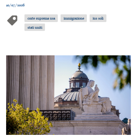
10/07/2026
corte suprema usa
immigrazione
ius soli
stati uniti