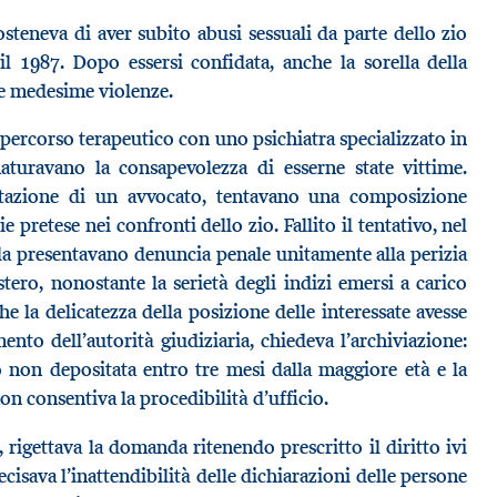
sosteneva di aver subito abusi sessuali da parte dello zio
il 1987. Dopo essersi confidata, anche la sorella della
 le medesime violenze.
percorso terapeutico con uno psichiatra specializzato in
aturavano la consapevolezza di esserne state vittime.
ltazione di un avvocato, tentavano una composizione
e pretese nei confronti dello zio. Fallito il tentativo, nel
ella presentavano denuncia penale unitamente alla perizia
tero, nonostante la serietà degli indizi emersi a carico
e la delicatezza della posizione delle interessate avesse
mento dell’autorità giudiziaria, chiedeva l’archiviazione:
o non depositata entro tre mesi dalla maggiore età e la
non consentiva la procedibilità d’ufficio.
, rigettava la domanda ritenendo prescritto il diritto ivi
recisava l’inattendibilità delle dichiarazioni delle persone