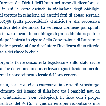
 Europea dei Diritti dell’Uomo nel mese di dicembre, si
, in cui la Corte esclude la violazione degli obblighi
i tortura in relazione ad asseriti fatti di abuso sessuale
2/96 (sulla procedibilità d’ufficio) e alla successiva
ardiva della denuncia. La sentenza contiene più spunti
esistenza o meno di un obbligo di procedibilità rispetto a
 dopo l’entrata in vigore della Convenzione di Lanzarote;
ivile e penale, al fine di valutare l’incidenza di un ritardo
cia del rimedio civile.
eorgia
la Corte sanziona la legislazione sullo stato civile
ità che determina una incertezza ingiustificata in merito
ere il riconoscimento legale del loro genere.
K.K. e altri c. Danimarca
inata,
, la Corte di Strasburgo
scimento del legame di filiazione tra i bambini nati da
e d’intenzione (non biologico). In linea con i propri
sultiva del 2019, i giudici europei riscontrano una