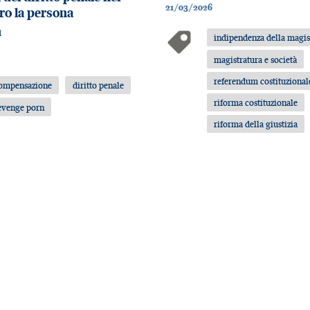
21/03/2026
tro la persona
i
indipendenza della magis
magistratura e società
referendum costituzional
ompensazione
diritto penale
riforma costituzionale
evenge porn
riforma della giustizia