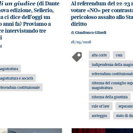
di un giudice
(di Dante
Al referendum del 22-23 
ova edizione, Sellerio,
votare «NO» per contrast
a ci dice dell’oggi un
pericoloso assalto allo Sta
70 anni fa? Proviamo a
diritto
e intervistando tre
di
Gianfranco Gilardi
i
18/03/2026
i
alta corte
csm
indipendenza della magis
agistratura
referendum costituzional
agistratura e società
riforma del consiglio sup
eferendum costituzionale
magistratura
riforma della giustizia
rule of law
separazi
sorteggio
stato di di