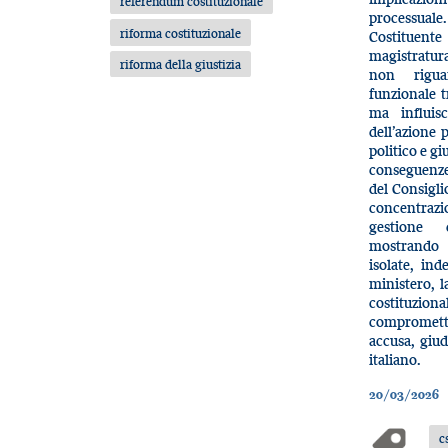
referendum costituzionale
processuale
riforma costituzionale
Costituente
magistratur
riforma della giustizia
non rigua
funzionale t
ma influisc
dell’azione 
politico e gi
conseguenze
del Consigli
concentrazi
gestione d
mostrando 
isolate, ind
ministero, l
costituzion
compromette
accusa, giud
italiano.
20/03/2026
c