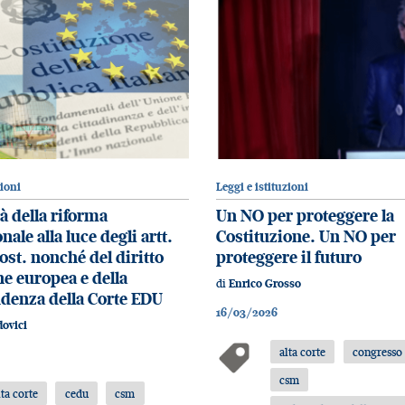
zioni
Leggi e istituzioni
tà della riforma
Un NO per proteggere la
nale alla luce degli artt.
Costituzione. Un NO per
ost. nonché del diritto
proteggere il futuro
ne europea e della
di
Enrico Grosso
denza della Corte EDU
16/03/2026
ovici
alta corte
congresso 
csm
lta corte
cedu
csm