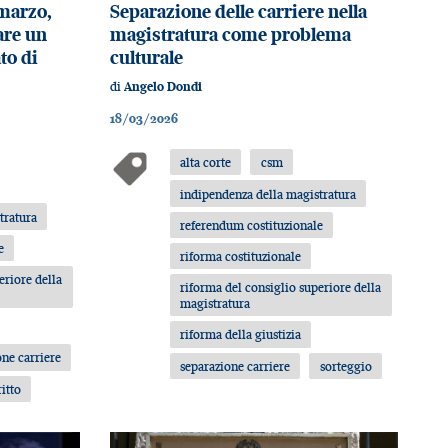
marzo,
Separazione delle carriere nella
are un
magistratura come problema
to di
culturale
di
Angelo Dondi
18/03/2026
alta corte
csm
indipendenza della magistratura
tratura
referendum costituzionale
e
riforma costituzionale
eriore della
riforma del consiglio superiore della
magistratura
riforma della giustizia
one carriere
separazione carriere
sorteggio
ritto