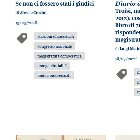
Se non ci fossero stati i giudici
Diario 
Troisi, nu
di
Alessia Crocini
2012): cos
19/03/2026
libro di 
risponder
adozioni omosessuali
magistrat
congresso nazionale
di
Luigi Marin
magistratura democratica
18/03/2026
omogenitorialità
m
unioni omosessuali
m
r