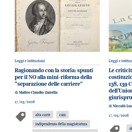
Leggi e istituzioni
Leggi e istitu
Ragionando con la storia: spunti
Le critici
per il NO alla mini-riforma della
costituzio
"separazione delle carriere"
138, 139 C
dell’Unio
di
Matteo Claudio Zarrella
giurispru
17/03/2026
di
Niccolò Lud
alta corte
csm
17/03/2026
indipendenza della magistratura
a