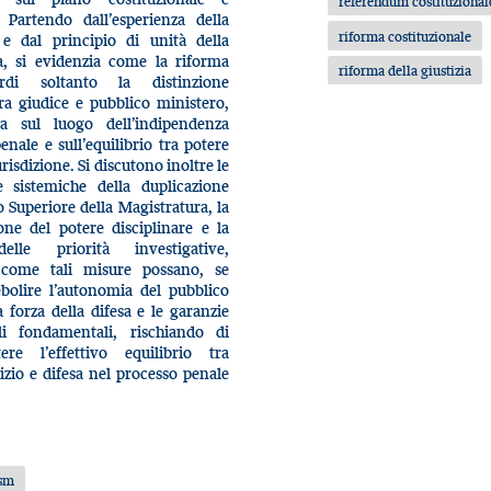
referendum costituzional
. Partendo dall’esperienza della
riforma costituzionale
 e dal principio di unità della
a, si evidenzia come la riforma
riforma della giustizia
rdi soltanto la distinzione
ra giudice e pubblico ministero,
a sul luogo dell’indipendenza
penale e sull’equilibrio tra potere
urisdizione. Si discutono inoltre le
 sistemiche della duplicazione
o Superiore della Magistratura, la
one del potere disciplinare e la
elle priorità investigative,
come tali misure possano, se
ebolire l’autonomia del pubblico
a forza della difesa e le garanzie
ali fondamentali, rischiando di
re l’effettivo equilibrio tra
izio e difesa nel processo penale
sm