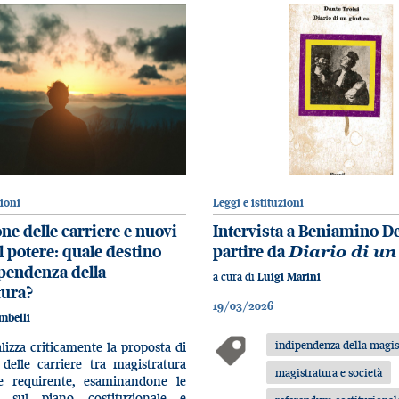
zioni
Leggi e istituzioni
ne delle carriere e nuovi
Intervista a Beniamino D
l potere: quale destino
partire da
Diario di un
ipendenza della
a cura di
Luigi Marini
tura?
19/03/2026
mbelli
indipendenza della magis
alizza criticamente la proposta di
 delle carriere tra magistratura
magistratura e società
e requirente, esaminandone le
ni sul piano costituzionale e