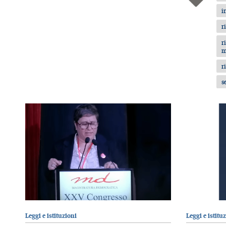
i
r
r
m
r
s
Leggi e istituzioni
Leggi e istitu