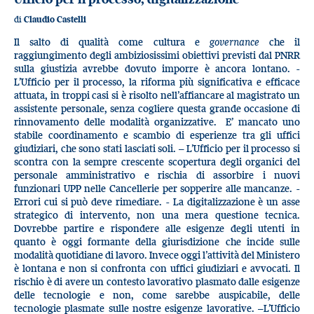
di
Claudio Castelli
Il salto di qualità come cultura e
governance
che il
raggiungimento degli ambiziosissimi obiettivi previsti dal PNRR
sulla giustizia avrebbe dovuto imporre è ancora lontano. -
L’Ufficio per il processo, la riforma più significativa e efficace
attuata, in troppi casi si è risolto nell’affiancare al magistrato un
assistente personale, senza cogliere questa grande occasione di
rinnovamento delle modalità organizzative. E’ mancato uno
stabile coordinamento e scambio di esperienze tra gli uffici
giudiziari, che sono stati lasciati soli. – L’Ufficio per il processo si
scontra con la sempre crescente scopertura degli organici del
personale amministrativo e rischia di assorbire i nuovi
funzionari UPP nelle Cancellerie per sopperire alle mancanze. -
Errori cui si può deve rimediare. - La digitalizzazione è un asse
strategico di intervento, non una mera questione tecnica.
Dovrebbe partire e rispondere alle esigenze degli utenti in
quanto è oggi formante della giurisdizione che incide sulle
modalità quotidiane di lavoro. Invece oggi l’attività del Ministero
è lontana e non si confronta con uffici giudiziari e avvocati. Il
rischio è di avere un contesto lavorativo plasmato dalle esigenze
delle tecnologie e non, come sarebbe auspicabile, delle
tecnologie plasmate sulle nostre esigenze lavorative. –L’Ufficio