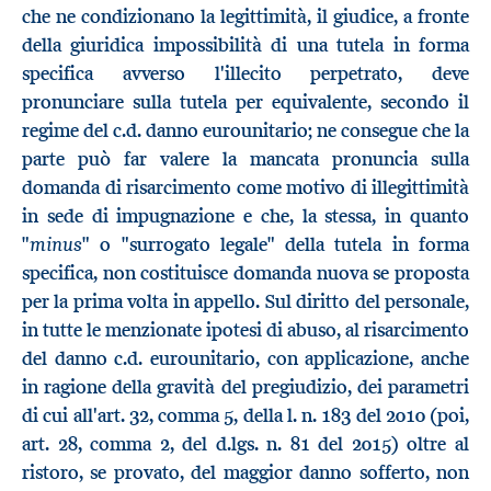
che ne condizionano la legittimità, il giudice, a fronte
della giuridica impossibilità di una tutela in forma
specifica avverso l'illecito perpetrato, deve
pronunciare sulla tutela per equivalente, secondo il
regime del c.d. danno eurounitario; ne consegue che la
parte può far valere la mancata pronuncia sulla
domanda di risarcimento come motivo di illegittimità
in sede di impugnazione e che, la stessa, in quanto
minus
"
" o "surrogato legale" della tutela in forma
specifica, non costituisce domanda nuova se proposta
per la prima volta in appello. Sul diritto del personale,
in tutte le menzionate ipotesi di abuso, al risarcimento
del danno c.d. eurounitario, con applicazione, anche
in ragione della gravità del pregiudizio, dei parametri
di cui all'art. 32, comma 5, della l. n. 183 del 2010 (poi,
art. 28, comma 2, del d.lgs. n. 81 del 2015) oltre al
ristoro, se provato, del maggior danno sofferto, non