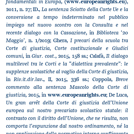
fondamentali in Europa
, (
www.europeanrights.eu
),
La sentenza Sciotto della Corte Ue e la
2011, n. 27; ID.,
conversione a tempo indeterminato nel pubblico
impiego nel nuovo scontro con la Consulta e nel
recente dialogo con la Cassazione
Biblioteca ‘20
, in
Maggio’,
I precari della scuola tra
n. 1/2019; Ghera,
Corte di giustizia, Corte costituzionale e Giudici
comuni
Giur. cost.
Il dialogo
, in
, 2015, 158 ss.; Calafà,
multilevel tra le Corti e la “dialettica prevalente”: le
supplenze scolastiche al vaglio della Corte di giustizia
,
Riv.it.dir.lav
Breve
in
., II, 2015, 336 ss.; Coppola,
commento alla sentenza Mascolo della Corte di
giustizia
, 2015, in
www.europeanrights.eu
; De Luca,
Un gran arrêt della Corte di giustizia dell’Unione
europea sul nostro precariato scolastico statale: il
contrasto con il diritto dell’Unione, che ne risulta, non
comporta l’espunzione dal nostro ordinamento, né la
non applicazione della normativa interna confliggente