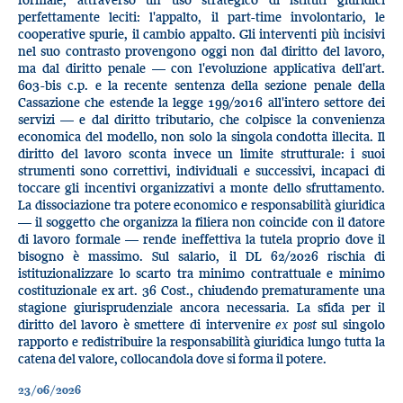
perfettamente leciti: l'appalto, il part-time involontario, le
cooperative spurie, il cambio appalto. Gli interventi più incisivi
nel suo contrasto provengono oggi non dal diritto del lavoro,
ma dal diritto penale — con l'evoluzione applicativa dell'art.
603-bis c.p. e la recente sentenza della sezione penale della
Cassazione che estende la legge 199/2016 all'intero settore dei
servizi — e dal diritto tributario, che colpisce la convenienza
economica del modello, non solo la singola condotta illecita. Il
diritto del lavoro sconta invece un limite strutturale: i suoi
strumenti sono correttivi, individuali e successivi, incapaci di
toccare gli incentivi organizzativi a monte dello sfruttamento.
La dissociazione tra potere economico e responsabilità giuridica
— il soggetto che organizza la filiera non coincide con il datore
di lavoro formale — rende ineffettiva la tutela proprio dove il
bisogno è massimo. Sul salario, il DL 62/2026 rischia di
istituzionalizzare lo scarto tra minimo contrattuale e minimo
costituzionale ex art. 36 Cost., chiudendo prematuramente una
stagione giurisprudenziale ancora necessaria. La sfida per il
diritto del lavoro è smettere di intervenire
ex post
sul singolo
rapporto e redistribuire la responsabilità giuridica lungo tutta la
catena del valore, collocandola dove si forma il potere.
23/06/2026