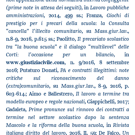
(prime note in attesa dei seguiti)
Lavoro pubbliche
, in
amministrazioni
Giochi di
, 2014, 499 ss.; Franza,
prestigio per i precari della scuola: la Consulta
“cancella” l’illecito comunitario
Mass.giur.lav
, su
.,
Il precariato scolastico
n.8-9, 2016, p.615 ss.; Paolitto,
tra “la buona scuola” e il dialogo “multilevel” delle
Corti: l’occasione per un bilancio
, in
www.giustiziacivile.com
, n. 9/2016, 8 settembre
PA e contratti illegittimi: note
2016; Putaturo Donati,
critiche sul riconoscimento del danno
(extra)comunitario
Mass.giur.lav
, su
., 8-9, 2016, p.
Il lavoro a termine tra
603-614.; Aimo e Ballestrero,
modello europeo e regole nazionali
, Giappichelli, 2017;
Prime pronunce sul rinnovo dei contratti a
Gadaleta,
termine nel settore scolastico dopo la sentenza
Mascolo e la riforma della buona scuola
Rivista
, in
italiana diritto del lavoro
Un
, 2016, II, 59; De Falco,