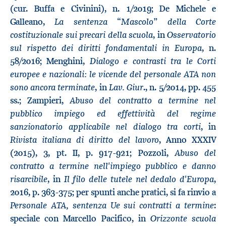
(cur. Buffa e Civinini), n. 1/2019; De Michele e
La sentenza “Mascolo” della Corte
Galleano,
costituzionale sui precari della scuola
Osservatorio
, in
sul rispetto dei diritti fondamentali in Europa
, n.
Dialogo e contrasti tra le Corti
58/2016; Menghini,
europee e nazionali: le vicende del personale ATA non
sono ancora terminate
Lav. Giur
, in
., n. 5/2014, pp. 455
Abuso del contratto a termine nel
ss.; Zampieri,
pubblico impiego ed effettività del regime
sanzionatorio applicabile nel dialogo tra corti
, in
Rivista italiana di diritto del lavoro
, Anno XXXIV
Abuso del
(2015), 3, pt. II, p. 917-921; Pozzoli,
contratto a termine nell'impiego pubblico e danno
risarcibile
Il filo delle tutele nel dedalo d'Europa
, in
,
2016, p. 363-375; per spunti anche pratici, si fa rinvio a
Personale ATA, sentenza Ue sui contratti a termine
:
Orizzonte scuola
speciale con Marcello Pacifico, in