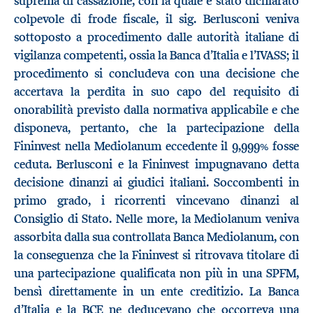
suprema di cassazione, con la quale è stato dichiarato
colpevole di frode fiscale, il sig. Berlusconi veniva
sottoposto a procedimento dalle autorità italiane di
vigilanza competenti, ossia la Banca d’Italia e l’IVASS; il
procedimento si concludeva con una decisione che
accertava la perdita in suo capo del requisito di
onorabilità previsto dalla normativa applicabile e che
disponeva, pertanto, che la partecipazione della
Fininvest nella Mediolanum eccedente il 9,999% fosse
ceduta. Berlusconi e la Fininvest impugnavano detta
decisione dinanzi ai giudici italiani. Soccombenti in
primo grado, i ricorrenti vincevano dinanzi al
Consiglio di Stato. Nelle more, la Mediolanum veniva
assorbita dalla sua controllata Banca Mediolanum, con
la conseguenza che la Fininvest si ritrovava titolare di
una partecipazione qualificata non più in una SPFM,
bensì direttamente in un ente creditizio. La Banca
d’Italia e la BCE ne deducevano che occorreva una