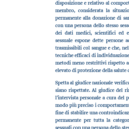
disposizione e relativo al compor
membro, considerata la situazio
permanente alla donazione di sa
con una persona dello stesso sess
dei dati medici, scientifici ed
sessuale espone dette persone ad
trasmissibili col sangue e che, ne
tecniche efficaci di individuazione 
metodi meno restrittivi rispetto a
elevato di protezione della salute d
Spetta al giudice nazionale verific
siano rispettate. Al giudice del r
l’intervista personale a cura del 
modo più preciso i comportamenti c
fine di stabilire una controindica
permanente per tutta la categor
sessuali con una persona dello ste