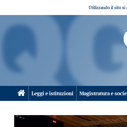
Utilizzando il sito s
Leggi e istituzioni
Magistratura e socie