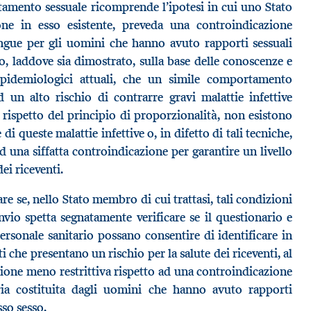
tamento sessuale ricomprende l’ipotesi in cui uno Stato
ne in esso esistente, preveda una controindicazione
ngue per gli uomini che hanno avuto rapporti sessuali
o, laddove sia dimostrato, sulla base delle conoscenze e
 epidemiologici attuali, che un simile comportamento
 un alto rischio di contrarre gravi malattie infettive
l rispetto del principio di proporzionalità, non esistono
di queste malattie infettive o, in difetto di tali tecniche,
d una siffatta controindicazione per garantire un livello
ei riceventi.
are se, nello Stato membro di cui trattasi, tali condizioni
invio spetta segnatamente verificare se il questionario e
personale sanitario possano consentire di identificare in
he presentano un rischio per la salute dei riceventi, al
zione meno restrittiva rispetto ad una controindicazione
ia costituita dagli uomini che hanno avuto rapporti
sso sesso.