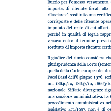
Burzio per l’omesso versamento, al
imposta, di ritenute fiscali alla
rilasciare al sostituito una certi
corrisposte e delle ritenute oper
imputato del reato di cui all’art.
perché in qualità di legale rappr
versava entro il termine previst
sostituto di imposta ritenute certi
Il giudice del rinvio considera ch
giurisprudenza della Corte (sent
quella della Corte europea dei diri
Paesi Bassi dell’8 giugno 1976, ser
nn. 18640/10, 18647/10, 18663/10
nazionale. Siffatte divergenze r
una sanzione amministrativa. La 
procedimento amministrativo nei 
legislativo 471/1997, non è di 