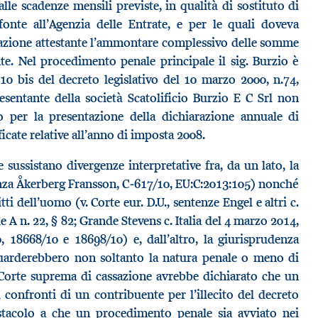
le scadenze mensili previste, in qualità di sostituto di
 fonte all’Agenzia delle Entrate, e per le quali doveva
ficazione attestante l’ammontare complessivo delle somme
ate. Nel procedimento penale principale il sig. Burzio è
 10 bis del decreto legislativo del 10 marzo 2000, n.74,
esentante della società Scatolificio Burzio E C Srl non
o per la presentazione della dichiarazione annuale di
ficate relative all’anno di imposta 2008.
e sussistano divergenze interpretative fra, da un lato, la
enza Åkerberg Fransson, C‑617/10, EU:C:2013:105) nonché
tti dell’uomo (v. Corte eur. D.U., sentenze Engel e altri c.
ie A n. 22, § 82; Grande Stevens c. Italia del 4 marzo 2014,
, 18668/10 e 18698/10) e, dall’altro, la giurisprudenza
iguarderebbero non soltanto la natura penale o meno di
Corte suprema di cassazione avrebbe dichiarato che un
confronti di un contribuente per l’illecito del decreto
ostacolo a che un procedimento penale sia avviato nei