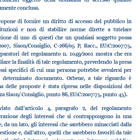
vamente conclusa.
ropone di fornire un diritto di accesso del pubblico in
ituzioni e non di stabilire norme dirette a tutelare
tazione di uno di questi che un qualsiasi soggetto possa
007, Sison/Consiglio, C‑266/05 P, Racc., EU:C:2007:75,
eparatori del regolamento n. 1049/2001 mostra che era
pliare la finalità di tale regolamento, prevedendo la presa
essi specifici di cui una persona potrebbe avvalersi per
n determinato documento. Orbene, a tale riguardo è
a delle proposte è stata ripresa nelle disposizioni del
a Sison/ Consiglio, punto 86, EU:C:2007:75, punto 45).
isto dall’articolo 4, paragrafo 2, del regolamento
erazione degli interessi che si contrappongono in una
, da un lato, gli interessi che sarebbero minacciati dalla
tione e, dall’altro, quelli che sarebbero favoriti da tale