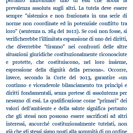
pertanto individuare uno di essi che abbia la
prevalenza assoluta sugli altri. La tutela deve essere
sempre “sistemica e non frazionata in una serie di
norme non coordinate ed in potenziale conflitto tra
loro” (sentenza n. 264 del 2012). Se così non fosse, si
verificherebbe l’illimitata espansione di uno dei diritti,
che diverrebbe “tiranno” nei confronti delle altre
situazioni giuridiche costituzionalmente riconosciute
e protette, che costituiscono, nel loro insieme,
espressione della dignità della persona». Occorre,
invece, secondo la Corte del 2013, garantire «un
continuo e vicendevole bilanciamento tra princìpi e
diritti fondamentali, senza pretese di assolutezza per
nessuno di essi. La qualificazione come “primari” dei
valori dell’ambiente e della salute significa pertanto
che gli stessi non possono essere sacrificati ad altri
interessi, ancorché costituzionalmente tutelati, non
già che gli stessi siano posti alla sommità di un ordine