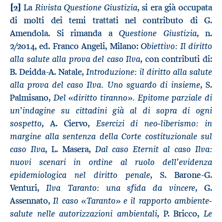
Rivista Questione Giustizia
[2]
La
, si era già occupata
di molti dei temi trattati nel contributo di G.
Questione Giustizia
Amendola. Si rimanda a
, n.
Obiettivo: Il diritto
2/2014, ed. Franco Angeli, Milano:
alla salute alla prova del caso Ilva
, con contributi di:
Introduzione: il diritto alla salute
B. Deidda-A. Natale,
alla prova del caso Ilva. Uno sguardo di insieme
, S.
Del «diritto tiranno». Epitome parziale di
Palmisano,
un’indagine su cittadini già al di sopra di ogni
sospetto
Esercizi di neo-liberismo: in
, A. Ciervo,
margine alla sentenza della Corte costituzionale sul
caso Ilva
Dal caso Eternit al caso Ilva:
, L. Masera,
nuovi scenari in ordine al ruolo dell’evidenza
epidemiologica nel diritto penale
, S. Barone-G.
Ilva Taranto: una sfida da vincere
Venturi,
, G.
Il caso «Taranto» e il rapporto ambiente-
Assennato,
salute nelle autorizzazioni ambientali
Le
, P. Bricco,