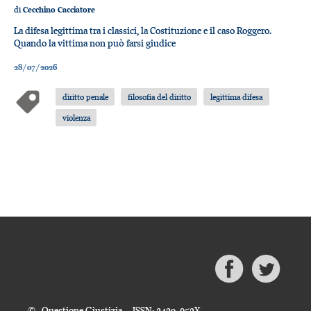
di
Cecchino Cacciatore
La difesa legittima tra i classici, la Costituzione e il caso Roggero.
Quando la vittima non può farsi giudice
28/07/2026
diritto penale
filosofia del diritto
legittima difesa
violenza
© Questione Giustizia - ISSN: 2420-952X