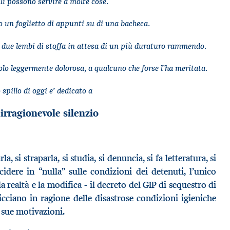
lli possono servire a molte cose.
o un foglietto di appunti su di una bacheca.
due lembi di stoffa in attesa di un più duraturo rammendo.
olo leggermente dolorosa, a qualcuno che forse l’ha meritata.
 spillo di oggi e’ dedicato a
irragionevole silenzio
la, si straparla, si studia, si denuncia, si fa letteratura, si
idere in “nulla” sulle condizioni dei detenuti, l’unico
 realtà e la modifica - il decreto del GIP di sequestro di
icciano in ragione delle disastrose condizioni igieniche
e sue motivazioni.