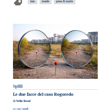
iran
israele
pena di morte
Spilli
Le due facce del caso Rogoredo
di
Nello Rossi
27/02/2026