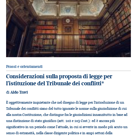
Prassi e orientamenti
Considerazioni sulla proposta di legge per
l’istituzione del Tribunale dei conflitti
*
di
Aldo Travi
È oggettivamente inquietante che nel disegno di legge per l'introduzione di un
Tribunale dei conflitti siano del tutto ignorate le norme sulla giurisdizione di cui
alla nostra Costituzione, che distingue fra le giurisdizioni innanzitutto in base ad
una distinzione di stato giuridico (artt. 102 e 103 Cost.): ed è ancora più
significativo in un periodo come l’attuale, in cui si avverte in modo più acuto un
senso di estraneità, nella classe dirigente politica e in ampi settori della