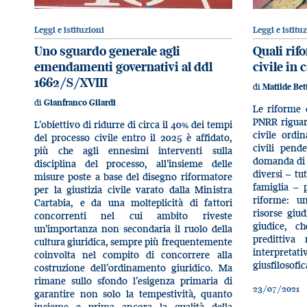
Leggi e istituzioni
Leggi e istitu
Uno sguardo generale agli
Quali rif
emendamenti governativi al ddl
civile in
1662/S/XVIII
di
Matilde Bet
di
Gianfranco Gilardi
Le riforme d
PNRR riguar
L’obiettivo di ridurre di circa il 40% dei tempi
civile ordin
del processo civile entro il 2025 è affidato,
civili pend
più che agli ennesimi interventi sulla
domanda di g
disciplina del processo, all’insieme delle
diversi – tu
misure poste a base del disegno riformatore
famiglia – 
per la giustizia civile varato dalla Ministra
riforme: un
Cartabia, e da una molteplicità di fattori
risorse giu
concorrenti nel cui ambito riveste
giudice, c
un’importanza non secondaria il ruolo della
predittiva 
cultura giuridica, sempre più frequentemente
interpreta
coinvolta nel compito di concorrere alla
giusfilosofi
costruzione dell’ordinamento giuridico. Ma
rimane sullo sfondo l’esigenza primaria di
23/07/2021
garantire non solo la tempestività, quanto
insieme e prima ancora la qualità della