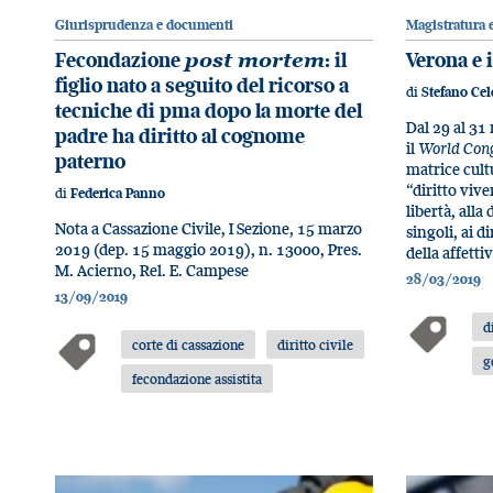
Giurisprudenza e documenti
Magistratura e
Fecondazione
post mortem
: il
Verona e 
figlio nato a seguito del ricorso a
di
Stefano Ce
tecniche di pma dopo la morte del
Dal 29 al 31 
padre ha diritto al cognome
il
World Cong
paterno
matrice cultu
“diritto vive
di
Federica Panno
libertà, alla 
Nota a Cassazione Civile, I Sezione, 15 marzo
singoli, ai d
2019 (dep. 15 maggio 2019), n. 13000, Pres.
della affettiv
M. Acierno, Rel. E. Campese
28/03/2019
13/09/2019
d
corte di cassazione
diritto civile
g
fecondazione assistita