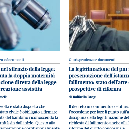
za e documenti
Giurisprudenza e documenti
 nel silenzio della legge:
La legittimazione del pm 
uta la doppia maternità
presentazione dell’istanz
zione diretta della legge
fallimento: stato dell’arte 
creazione assistita
prospettive di riforma
di
melli
Raffaella Brogi
volta è stato disposto che
Il decreto in commento costituis
 stato civile è obbligato a firmare
l’occasione per fare il punto sull’
scita del bambino riconoscendo la
disciplina della legittimazione de
ità sin dall’inizio. Questo alla
richiesta di fallimento anche alla 
nterpretazione costituzionalmente
riforme del diritto concorsuale,