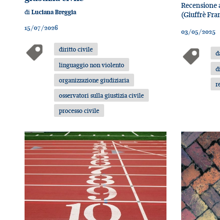
Recensione 
di
Luciana Breggia
(Giuffrè Fra
15/07/2026
03/05/2025
diritto civile
d
linguaggio non violento
d
organizzazione giudiziaria
r
osservatori sulla giustizia civile
processo civile