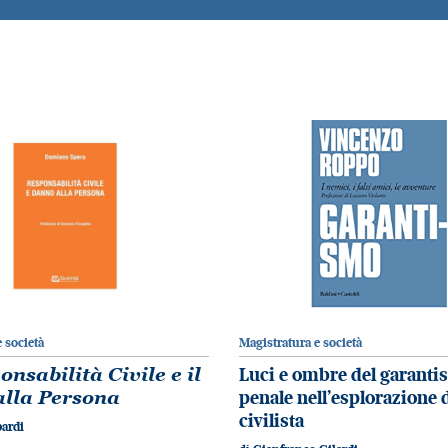
 società
Magistratura e società
nsabilità Civile e il
Luci e ombre del garant
lla Persona
penale nell’esplorazione 
civilista
ardi