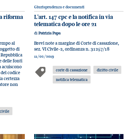
Giurisprudenza e documenti
la riforma
L’art. 147 cpc e la notifica in via
telematica dopo le ore 21
di
Patrizia Papa
 tempo al
Brevi note a margine di Corte di cassazione,
 oggetto di
sez. VI Civile-2, ordinanza n. 31257/18
a Repubblica
11/02/2019
e delle fonti
va acuiscono
corte di cassazione
diritto civile
 del codice
lla certezza
notifica telematica
latore non
 civile