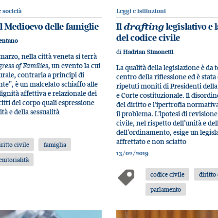
 società
Leggi e istituzioni
il Medioevo delle famiglie
Il
drafting
legislativo e 
del codice civile
lentano
di
Hadrian Simonetti
marzo, nella città veneta si terrà
ress of Families
, un evento la cui
La qualità della legislazione è da
rale, contraria a principi di
centro della riflessione ed è stata
nte”, è un malcelato schiaffo alle
ripetuti moniti di Presidenti dell
dignità affettiva e relazionale dei
e Corte costituzionale. Il disordin
iritti del corpo quali espressione
del diritto e l’ipertrofia normati
ità e della sessualità
il problema. L’ipotesi di revisione
civile, nel rispetto dell’unità e de
dell’ordinamento, esige un legis
affrettato e non sciatto
iritto civile
famiglia
13/02/2019
enitorialità
codice civile
diritto
parlamento