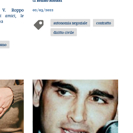
di
Renato Rordorf
 V. Roppo
02/03/2022
i amici, le
22
autonomia negoziale
contratto
diritto civile
ismo