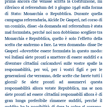
prima ancora che venisse scritta la Costituzione, mi
riferisco al referendum del 2 giugno 1946 sulla forma
di Stato: Monarchia o Repubblica. Durante quella
campagna referendaria, Alcide De Gasperi, nel corso di
un comizio, disse: «la domanda sul referendum è stata
mal formulata, perché noi non dobbiamo scegliere tra
Monarchia e Repubblica, quello è solo l’effetto della
scelta che andremo a fare. La vera domanda» disse De
Gasperi «dovrebbe essere formulata in questo modo:
voi italiani siete pronti a smettere di essere sudditi e a
diventare cittadini caricandovi sulle vostre spalle la
responsabilità, per voi, per i vostri figli e per le
generazioni che verranno, delle scelte che farete tutti i
giorni? Se siete pronti ad assumervi questa
responsabilità allora votate Repubblica, ma se non
siete pronti ad essere cittadini responsabili allora è di
gran lunga preferibile rimanere sudditi, perché il
suddito ha la possibilità di dare la colpa al sovrano,