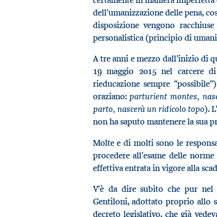
dell’umanizzazione delle pena, così
disposizione vengono racchiuse 
personalistica (principio di umanit
A tre anni e mezzo dall’inizio di qu
19 maggio 2015 nel carcere di
rieducazione sempre “possibile”)
parturient montes, nas
oraziano:
parto, nascerà un ridicolo topo
). 
non ha saputo mantenere la sua p
Molte e di molti sono le responsa
procedere all’esame delle norme
effettiva entrata in vigore alla sc
V’è da dire subito che pur nel
Gentiloni, adottato proprio allo 
decreto legislativo, che già vedev