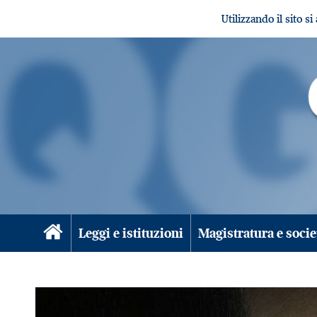
Utilizzando il sito s
Leggi e istituzioni
Magistratura e socie