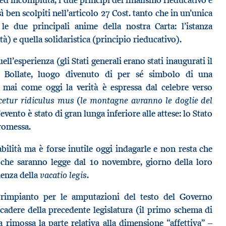
 ben scolpiti nell’articolo 27 Cost. tanto che in un’unica
le due principali anime della nostra Carta: l’istanza
à) e quella solidaristica (principio rieducativo).
ell’esperienza (gli Stati generali erano stati inaugurati il
 Bollate, luogo divenuto di per sé simbolo di una
 mai come oggi la verità è espressa dal celebre verso
cetur ridiculus mus
le montagne avranno le doglie del
(
L’evento è stato di gran lunga inferiore alle attese: lo Stato
romessa.
bilità ma è forse inutile oggi indagarle e non resta che
 che saranno legge dal 10 novembre, giorno della loro
vacatio legis
adenza della
.
 rimpianto per le amputazioni del testo del Governo
scadere della precedente legislatura (il primo schema di
a rimossa la parte relativa alla dimensione “affettiva” –