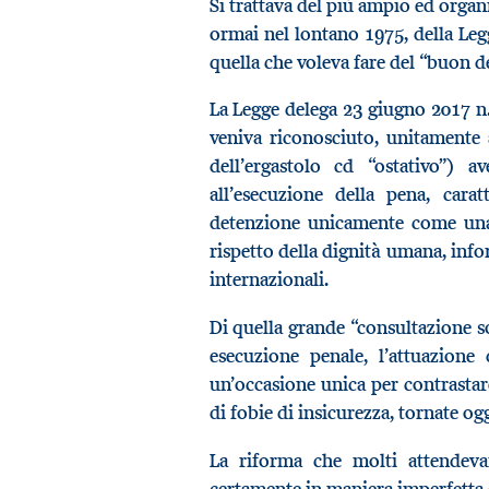
Si trattava del più ampio ed organi
ormai nel lontano 1975, della Legg
quella che voleva fare del “buon d
La Legge delega 23 giugno 2017 n. 
veniva riconosciuto, unitamente 
dell’ergastolo cd “ostativo”) 
all’esecuzione della pena, carat
detenzione unicamente come una p
rispetto della dignità umana, infor
internazionali.
Di quella grande “consultazione so
esecuzione penale, l’attuazione 
un’occasione unica per contrastare
di fobie di insicurezza, tornate og
La riforma che molti attendevan
certamente in maniera imperfetta e