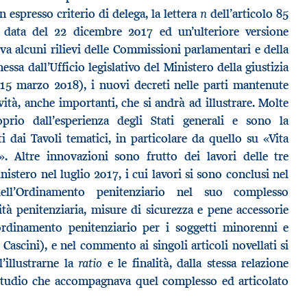
n
 espresso criterio di delega, la lettera
dell’articolo 85
 data del 22 dicembre 2017 ed un’ulteriore versione
eva alcuni rilievi delle Commissioni parlamentari e della
ssa dall’Ufficio legislativo del Ministero della giustizia
a 15 marzo 2018), i nuovi decreti nelle parti mantenute
ità, anche importanti, che si andrà ad illustrare. Molte
prio dall’esperienza degli Stati generali e sono la
i dai Tavoli tematici, in particolare da quello su «Vita
». Altre innovazioni sono frutto dei lavori delle tre
nistero nel luglio 2017, i cui lavori si sono conclusi nel
ll’Ordinamento penitenziario nel suo complesso
tà penitenziaria, misure di sicurezza e pene accessorie
ordinamento penitenziario per i soggetti minorenni e
Cascini), e nel commento ai singoli articoli novellati si
ratio
’illustrarne la
e le finalità, dalla stessa relazione
studio che accompagnava quel complesso ed articolato