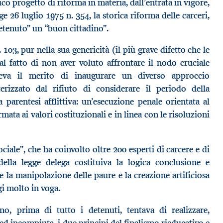
co progetto di riforma in materia, dall’entrata in vigore,
e 26 luglio 1975 n. 354, la storica riforma delle carceri,
etenuto” un “buon cittadino”.
103, pur nella sua genericità (il più grave difetto che le
al fatto di non aver voluto affrontare il nodo cruciale
aveva il merito di inaugurare un diverso approccio
terizzato dal rifiuto di considerare il periodo della
arentesi afflittiva: un’esecuzione penale orientata al
mata ai valori costituzionali e in linea con le risoluzioni
ciale”, che ha coinvolto oltre 200 esperti di carcere e di
della legge delega costituiva la logica conclusione e
 la manipolazione delle paure e la creazione artificiosa
gi molto in voga.
o, prima di tutto i detenuti, tentava di realizzare,
d incompiuta, i due principi del finalismo rieducativo e