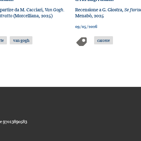
 partire da M. Cacciari,
Van Gogh.
Recensione a G. Giostra,
Se fioris
itratto
(Morcelliana, 2025)
Menabò, 2025
09/05/2026
rte
van gogh
carcere
ale 97013890583