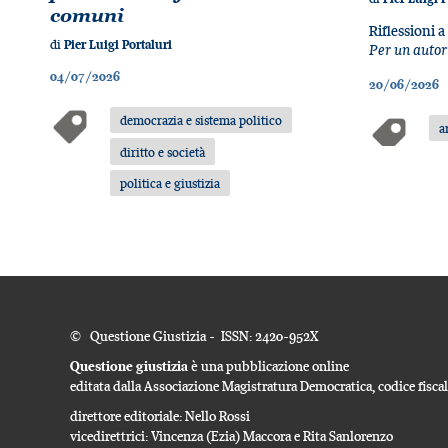
comuni
Riflessioni a
di
Pier Luigi Portaluri
Per un autor
04/07/2026
20/06/2026
democrazia e sistema politico
a
diritto e società
politica e giustizia
© Questione Giustizia - ISSN: 2420-952X
Questione giustizia
è una pubblicazione online
editata dalla Associazione Magistratura Democratica, codice fisc
direttore editoriale: Nello Rossi
vicedirettrici: Vincenza (Ezia) Maccora e Rita Sanlorenzo