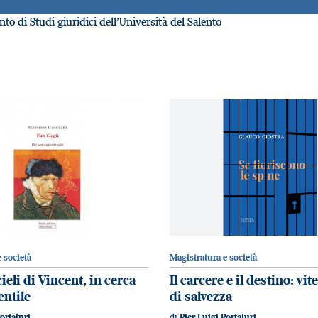
to di Studi giuridici dell’Università del Salento
 società
Magistratura e società
ieli di Vincent, in cerca
Il carcere e il destino: vit
entile
di salvezza
di
ortaluri
Pier Luigi Portaluri