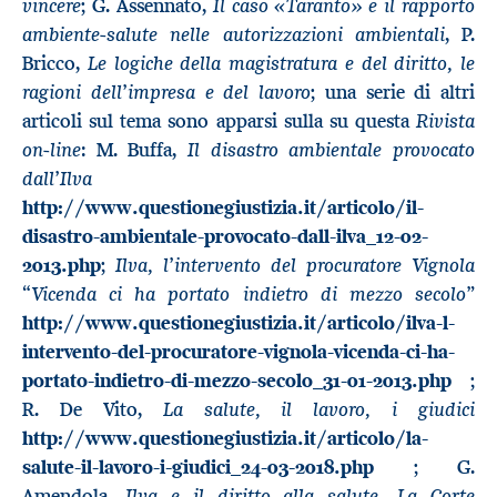
vincere
Il caso «Taranto» e il rapporto
; G. Assennato,
ambiente-salute nelle autorizzazioni ambientali
, P.
Le logiche della magistratura e del diritto, le
Bricco,
ragioni dell’impresa e del lavoro
; una serie di altri
Rivista
articoli sul tema sono apparsi sulla su questa
on-line
Il disastro ambientale provocato
: M. Buffa,
dall’Ilva
http://www.questionegiustizia.it/articolo/il-
disastro-ambientale-provocato-dall-ilva_12-02-
Ilva, l’intervento del procuratore Vignola
2013.php
;
“Vicenda ci ha portato indietro di mezzo secolo”
http://www.questionegiustizia.it/articolo/ilva-l-
intervento-del-procuratore-vignola-vicenda-ci-ha-
portato-indietro-di-mezzo-secolo_31-01-2013.php
;
La salute, il lavoro, i giudici
R. De Vito,
http://www.questionegiustizia.it/articolo/la-
salute-il-lavoro-i-giudici_24-03-2018.php
; G.
Ilva e il diritto alla salute. La Corte
Amendola,