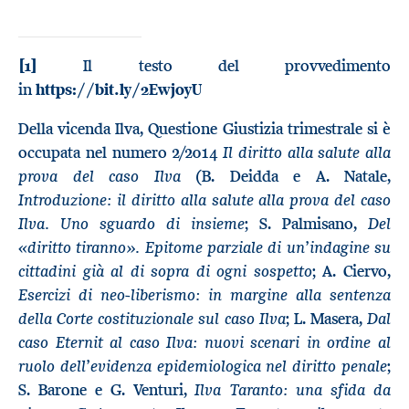
[1]
Il testo del provvedimento
in
https://bit.ly/2EwjoyU
Della vicenda Ilva, Questione Giustizia trimestrale si è
Il diritto alla salute alla
occupata nel numero 2/2014
prova del caso Ilva
(B. Deidda e A. Natale,
Introduzione: il diritto alla salute alla prova del caso
Ilva. Uno sguardo di insieme
Del
; S. Palmisano,
«diritto tiranno». Epitome parziale di un’indagine su
cittadini già al di sopra di ogni sospetto
; A. Ciervo,
Esercizi di neo-liberismo: in margine alla sentenza
della Corte costituzionale sul caso Ilva
Dal
; L. Masera,
caso Eternit al caso Ilva: nuovi scenari in ordine al
ruolo dell’evidenza epidemiologica nel diritto penale
;
Ilva Taranto: una sfida da
S. Barone e G. Venturi,