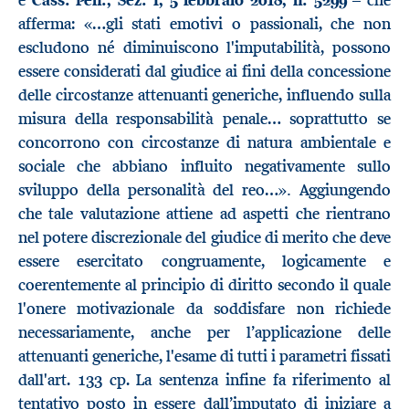
e
Cass. Pen., Sez. I, 5 febbraio 2018, n. 5299
– che
afferma: «…gli stati emotivi o passionali, che non
escludono né diminuiscono l'imputabilità, possono
essere considerati dal giudice ai fini della concessione
delle circostanze attenuanti generiche, influendo sulla
misura della responsabilità penale… soprattutto se
concorrono con circostanze di natura ambientale e
sociale che abbiano influito negativamente sullo
.
sviluppo della personalità del reo…»
Aggiungendo
che tale valutazione attiene ad aspetti che rientrano
nel potere discrezionale del giudice di merito che deve
essere esercitato congruamente, logicamente e
coerentemente al principio di diritto secondo il quale
l'onere motivazionale da soddisfare non richiede
necessariamente, anche per l’applicazione delle
attenuanti generiche, l'esame di tutti i parametri fissati
dall'art. 133 cp. La sentenza infine fa riferimento al
tentativo posto in essere dall’imputato di iniziare a