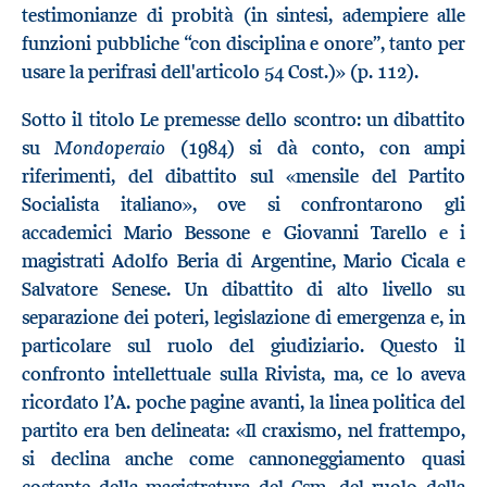
testimonianze di probità (in sintesi, adempiere alle
funzioni pubbliche “con disciplina e onore”, tanto per
usare la perifrasi dell'articolo 54 Cost.)» (p. 112).
Sotto il titolo Le premesse dello scontro: un dibattito
Mondoperaio
su
(1984) si dà conto, con ampi
riferimenti, del dibattito sul «mensile del Partito
Socialista italiano», ove si confrontarono gli
accademici Mario Bessone e Giovanni Tarello e i
magistrati Adolfo Beria di Argentine, Mario Cicala e
Salvatore Senese. Un dibattito di alto livello su
separazione dei poteri, legislazione di emergenza e, in
particolare sul ruolo del giudiziario. Questo il
confronto intellettuale sulla Rivista, ma, ce lo aveva
ricordato l’A. poche pagine avanti, la linea politica del
partito era ben delineata: «Il craxismo, nel frattempo,
si declina anche come cannoneggiamento quasi
costante della magistratura del Csm, del ruolo della