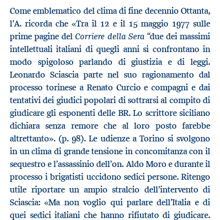
Come emblematico del clima di fine decennio Ottanta,
l’A. ricorda che «Tra il 12 e il 15 maggio 1977 sulle
Corriere della Sera
prime pagine del
“due dei massimi
intellettuali italiani di quegli anni si confrontano in
modo spigoloso parlando di giustizia e di leggi.
Leonardo Sciascia parte nel suo ragionamento dal
processo torinese a Renato Curcio e compagni e dai
tentativi dei giudici popolari di sottrarsi al compito di
giudicare gli esponenti delle BR. Lo scrittore siciliano
dichiara senza remore che al loro posto farebbe
altrettanto». (p. 98). Le udienze a Torino si svolgono
in un clima di grande tensione in concomitanza con il
sequestro e l’assassinio dell’on. Aldo Moro e durante il
processo i brigatisti uccidono sedici persone. Ritengo
utile riportare un ampio stralcio dell’intervento di
Sciascia: «Ma non voglio qui parlare dell’Italia e di
quei sedici italiani che hanno rifiutato di giudicare.