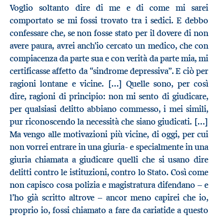
Voglio soltanto dire di me e di come mi sarei
comportato se mi fossi trovato tra i sedici. E debbo
confessare che, se non fosse stato per il dovere di non
avere paura, avrei anch’io cercato un medico, che con
compiacenza da parte sua e con verità da parte mia, mi
certificasse affetto da “sindrome depressiva”. E ciò per
ragioni lontane e vicine. […] Quelle sono, per così
dire, ragioni di principio: non mi sento di giudicare,
per qualsiasi delitto abbiano commesso, i mei simili,
pur riconoscendo la necessità che siano giudicati. […]
Ma vengo alle motivazioni più vicine, di oggi, per cui
non vorrei entrare in una giuria- e specialmente in una
giuria chiamata a giudicare quelli che si usano dire
delitti contro le istituzioni, contro lo Stato. Così come
non capisco cosa polizia e magistratura difendano – e
l’ho già scritto altrove – ancor meno capirei che io,
proprio io, fossi chiamato a fare da cariatide a questo