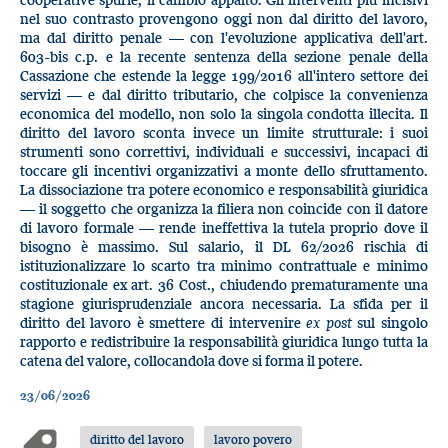
nel suo contrasto provengono oggi non dal diritto del lavoro,
ma dal diritto penale — con l'evoluzione applicativa dell'art.
603-bis c.p. e la recente sentenza della sezione penale della
Cassazione che estende la legge 199/2016 all'intero settore dei
servizi — e dal diritto tributario, che colpisce la convenienza
economica del modello, non solo la singola condotta illecita. Il
diritto del lavoro sconta invece un limite strutturale: i suoi
strumenti sono correttivi, individuali e successivi, incapaci di
toccare gli incentivi organizzativi a monte dello sfruttamento.
La dissociazione tra potere economico e responsabilità giuridica
— il soggetto che organizza la filiera non coincide con il datore
di lavoro formale — rende ineffettiva la tutela proprio dove il
bisogno è massimo. Sul salario, il DL 62/2026 rischia di
istituzionalizzare lo scarto tra minimo contrattuale e minimo
costituzionale ex art. 36 Cost., chiudendo prematuramente una
stagione giurisprudenziale ancora necessaria. La sfida per il
diritto del lavoro è smettere di intervenire
ex post
sul singolo
rapporto e redistribuire la responsabilità giuridica lungo tutta la
catena del valore, collocandola dove si forma il potere.
23/06/2026
diritto del lavoro
lavoro povero