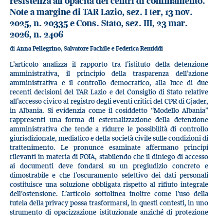
resistenza all'opacità dei centri di confinamento.
Note a margine di TAR Lazio, sez. I ter, 13 nov.
2025, n. 20335 e Cons. Stato, sez. III, 23 mar.
2026, n. 2406
di
Anna Pellegrino, Salvatore Fachile e Federica Remiddi
L’articolo analizza il rapporto tra l’istituto della detenzione
amministrativa, il principio della trasparenza dell’azione
amministrativa e il controllo democratico, alla luce di due
recenti decisioni del TAR Lazio e del Consiglio di Stato relative
all’accesso civico al registro degli eventi critici del CPR di Gjadër,
in Albania. Si evidenzia come il cosiddetto “Modello Albania”
rappresenti una forma di esternalizzazione della detenzione
amministrativa che tende a ridurre le possibilità di controllo
giurisdizionale, mediatico e della società civile sulle condizioni di
trattenimento. Le pronunce esaminate affermano principi
rilevanti in materia di FOIA, stabilendo che il diniego di accesso
ai documenti deve fondarsi su un pregiudizio concreto e
dimostrabile e che l’oscuramento selettivo dei dati personali
costituisce una soluzione obbligata rispetto al rifiuto integrale
dell’ostensione. L’articolo sottolinea inoltre come l’uso della
tutela della privacy possa trasformarsi, in questi contesti, in uno
strumento di opacizzazione istituzionale anziché di protezione