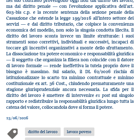
nel suo contrasto provengono oggi non dal diritto del lavoro,
ma dal diritto penale — con l'evoluzione applicativa dell'art.
603-bis c.p. e la recente sentenza della sezione penale della
Cassazione che estende la legge 199/2016 all'intero settore dei
servizi — e dal diritto tributario, che colpisce la convenienza
economica del modello, non solo la singola condotta illecita. Il
diritto del lavoro sconta invece un limite strutturale: i suoi
strumenti sono correttivi, individuali e successivi, incapaci di
toccare gli incentivi organizzativi a monte dello sfruttamento.
La dissociazione tra potere economico e responsabilità giuridica
— il soggetto che organizza la filiera non coincide con il datore
di lavoro formale — rende ineffettiva la tutela proprio dove il
bisogno è massimo. Sul salario, il DL 62/2026 rischia di
istituzionalizzare lo scarto tra minimo contrattuale e minimo
costituzionale ex art. 36 Cost., chiudendo prematuramente una
stagione giurisprudenziale ancora necessaria. La sfida per il
diritto del lavoro è smettere di intervenire
ex post
sul singolo
rapporto e redistribuire la responsabilità giuridica lungo tutta la
catena del valore, collocandola dove si forma il potere.
23/06/2026
diritto del lavoro
lavoro povero