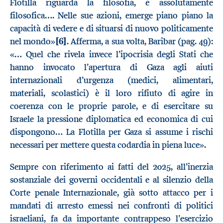
Flotilla riguarda la filosofia, è assolutamente
filosofica…. Nelle sue azioni, emerge piano piano la
capacità di vedere e di situarsi di nuovo politicamente
nel mondo»
[6]
. Afferma, a sua volta, Baribar (pag. 49):
«… Quel che rivela invece l’ipocrisia degli Stati che
hanno invocato l’apertura di Gaza agli aiuti
internazionali d’urgenza (medici, alimentari,
materiali, scolastici) è il loro rifiuto di agire in
coerenza con le proprie parole, e di esercitare su
Israele la pressione diplomatica ed economica di cui
dispongono… La Flotilla per Gaza si assume i rischi
necessari per mettere questa codardia in piena luce».
Sempre con riferimento ai fatti del 2025, all’inerzia
sostanziale dei governi occidentali e al silenzio della
Corte penale Internazionale, già sotto attacco per i
mandati di arresto emessi nei confronti di politici
israeliani, fa da importante contrappeso l’esercizio