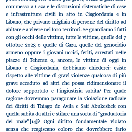
commesso a Gaza e le distruzioni sistematiche di case
e infrastrutture civili in atto in Cisgiordania e in
Libano, che privano migliaia di persone del diritto ad
abitare e a vivere nei loro territori. Se guardiamo i fatti
con gli occhi delle vittime, tutte le vittime, quelle del 7
ottobre 2023 o quelle di Gaza, quelle del genocidio
armeno oppure i giovani uccisi, feriti, arrestati nelle
piazze di Teheran o, ancora, le vittime di oggi in
Libano e Cisgiordania, dobbiamo chiederci: esiste
rispetto alle vittime di gravi violenze qualcosa di più
grave accaduto ad altri che possa ridimensionare il
dolore sopportato e l’ingiustizia subita? Per quale
ragione dovremmo paragonare la violazione radicale
dei diritti di Thiago de Avila e Saif Abukeshek con
quella subita da altri e stilare una sorta di “graduatoria
del male”
[14]
? Ogni diritto fondamentale violato
senza che reagiscano coloro che dovrebbero farlo