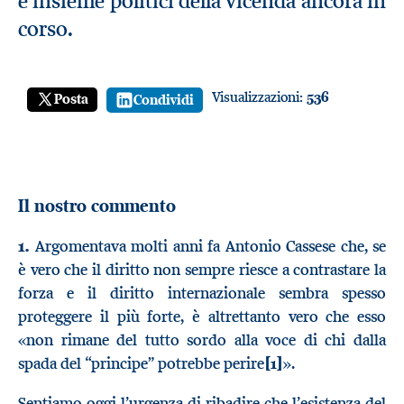
e insieme politici della vicenda ancora in
corso.
Visualizzazioni:
536
Posta
Condividi
Il nostro commento
1.
Argomentava molti anni fa Antonio Cassese che, se
è vero che il diritto non sempre riesce a contrastare la
forza e il diritto internazionale sembra spesso
proteggere il più forte, è altrettanto vero che esso
«non rimane del tutto sordo alla voce di chi dalla
spada del “principe” potrebbe perire
[1]
».
Sentiamo oggi l’urgenza di ribadire che l’esistenza del