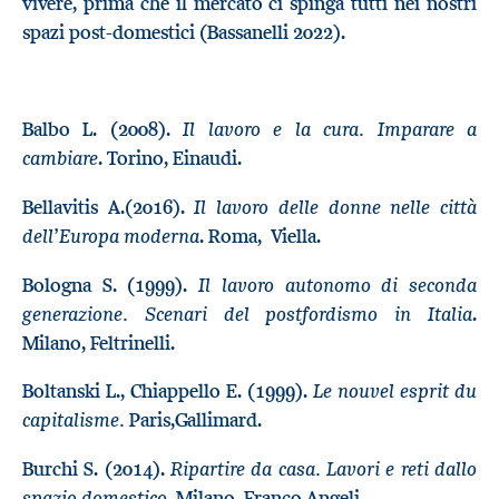
vivere, prima che il mercato ci spinga tutti nei nostri
spazi post-domestici (Bassanelli 2022).
Il lavoro e la cura. Imparare a
Balbo L. (2008).
cambiare
. Torino, Einaudi.
Il lavoro delle donne nelle città
Bellavitis A.(2016).
dell’Europa moderna
. Roma, Viella.
Il lavoro autonomo di seconda
Bologna S. (1999).
generazione. Scenari del postfordismo in Italia
.
Milano, Feltrinelli.
Le nouvel esprit du
Boltanski L., Chiappello E. (1999).
capitalisme.
Paris,Gallimard.
Ripartire da casa. Lavori e reti dallo
Burchi S. (2014).
spazio domestico
. Milano, Franco Angeli.