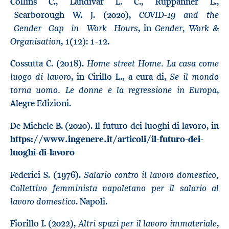
Collins C., Landivar L. C., Ruppanner L.,
COVID‐19 and the
Scarborough W. J. (2020),
Gender Gap in Work Hours
Gender, Work &
, in
Organisation
, 1(12): 1-12.
Home street Home. La casa come
Cossutta C. (2018).
luogo di lavoro
Se il mondo
, in Cirillo L., a cura di,
torna uomo. Le donne e la regressione in Europa
,
Alegre Edizioni.
De Michele B. (2020). Il futuro dei luoghi di lavoro, in
https://www.ingenere.it/articoli/il-futuro-dei-
luoghi-di-lavoro
Salario contro il lavoro domestico,
Federici S. (1976).
Collettivo femminista napoletano per il salario al
lavoro domestico
. Napoli.
Altri spazi per il lavoro immateriale
Fiorillo I. (2022),
,