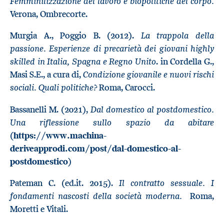
Femminilizzazione del lavoro e biopolitiche del corpo.
Verona, Ombrecorte.
La trappola della
Murgia A., Poggio B. (2012).
passione. Esperienze di precarietà dei giovani highly
skilled in Italia, Spagna e Regno Unito
. in Cordella G.,
Condizione giovanile e nuovi rischi
Masi S.E., a cura di,
sociali. Quali politiche?
Roma, Carocci.
Dal domestico al postdomestico.
Bassanelli M. (2021),
Una riflessione sullo spazio da abitare
(
https://www.machina-
deriveapprodi.com/post/dal-domestico-al-
postdomestico
)
Il contratto sessuale. I
Pateman C. (ed.it. 2015).
fondamenti nascosti della società moderna.
Roma,
Moretti e Vitali.