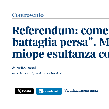
Controvento
Referendum: come è
battaglia persa”. 
miope esultanza co
di
Nello Rossi
direttore di Questione Giustizia
Visualizzazioni:
3234
Posta
Condividi