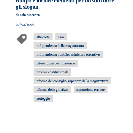
campo e fornire elementi per un voto oltre
gli slogan
di
Ezia Maccora
20/03/2026
alta corte
csm
indipendenza della magistratura
indipendenza pubblico ministero esecutivo
referendum costituzionale
riforma costituzionale
riforma del consiglio superiore della magistratura
riforma della giustizia
separazione carriere
sorteggio