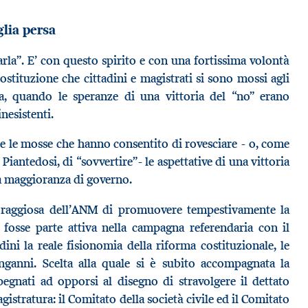
glia persa
arla”. E’ con questo spirito e con una fortissima volontà
ostituzione che cittadini e magistrati si sono mossi agli
ia, quando le speranze di una vittoria del “no” erano
inesistenti.
te le mosse che hanno consentito di rovesciare - o, come
iantedosi, di “sovvertire”- le aspettative di una vittoria
lla maggioranza di governo.
 coraggiosa dell’ANM di promuovere tempestivamente la
fosse parte attiva nella campagna referendaria con il
ini la reale fisionomia della riforma costituzionale, le
 inganni. Scelta alla quale si è subito accompagnata la
pegnati ad opporsi al disegno di stravolgere il dettato
agistratura: il Comitato della società civile ed il Comitato