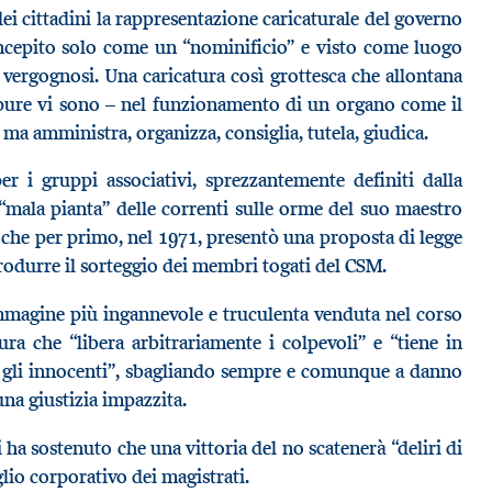
i cittadini la rappresentazione caricaturale del governo
ncepito solo come un “nominificio” e visto come luogo
 vergognosi. Una caricatura così grottesca che allontana
he pure vi sono – nel funzionamento di un organo come il
ma amministra, organizza, consiglia, tutela, giudica.
er i gruppi associativi, sprezzantemente definiti dalla
“mala pianta” delle correnti sulle orme del suo maestro
che per primo, nel 1971, presentò una proposta di legge
trodurre il sorteggio dei membri togati del CSM.
’immagine più ingannevole e truculenta venduta nel corso
ra che “libera arbitrariamente i colpevoli” e “tiene in
te gli innocenti”, sbagliando sempre e comunque a danno
 una giustizia impazzita.
 ha sostenuto che una vittoria del no scatenerà “deliri di
lio corporativo dei magistrati.