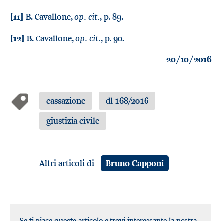
op. cit.
[11]
B. Cavallone,
, p. 89.
op. cit.
[12]
B. Cavallone,
, p. 90.
20/10/2016
cassazione
dl 168/2016
giustizia civile
Altri articoli di
Bruno Capponi
Se ti piace questo articolo e trovi interessante la nostra