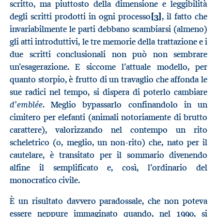
scritto, ma piuttosto della dimensione e leggibilità
degli scritti prodotti in ogni processo
[3]
, il fatto che
invariabilmente le parti debbano scambiarsi (almeno)
gli atti introduttivi, le tre memorie della trattazione e i
due scritti conclusionali non può non sembrare
un’esagerazione. E siccome l’attuale modello, per
quanto storpio, è frutto di un travaglio che affonda le
sue radici nel tempo, si dispera di poterlo cambiare
d’emblée
. Meglio bypassarlo confinandolo in un
cimitero per elefanti (animali notoriamente di brutto
carattere), valorizzando nel contempo un rito
scheletrico (o, meglio, un non-rito) che, nato per il
cautelare, è transitato per il sommario divenendo
alfine il semplificato e, così, l’ordinario del
monocratico civile.
È un risultato davvero paradossale, che non poteva
essere neppure immaginato quando, nel 1990, si