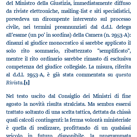
del Ministro della Giustizia, immediatamente diffuso
da riviste elettroniche, mailing-list e siti specialistici,
prevedeva un dirompente intervento sul processo
civile, nei termini preannunziati dal d.d.l. delega
all’esame (un po’ in sordina) della Camera (n. 2953-A):
dinanzi al giudice monocratico si sarebbe applicato il
solo rito sommario, ribattezzato “semplificato”,
mentre il rito ordinario sarebbe rimasto di esclusiva
competenza del giudice collegiale. La misura, riferita
questa
al d.d.l. 2953-A, è già stata commentata su
Rivista
.
[1]
Nel testo uscito dal Consiglio dei Ministri di fine
agosto la novità risulta stralciata. Ma sembra essersi
trattato soltanto di una scelta tattica, dettata da chissà
quali calcoli contingenti: la ferma volontà ministeriale
è quella di realizzare, profittando di un qualsiasi
veicolo in futuro disponibile, la programmata