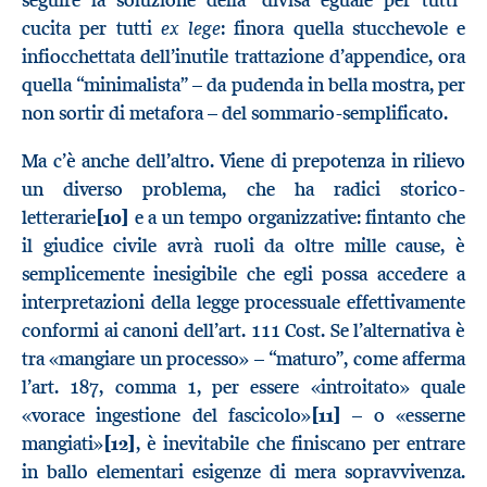
seguire la soluzione della “divisa eguale per tutti”
ex lege
cucita per tutti
: finora quella stucchevole e
infiocchettata dell’inutile trattazione d’appendice, ora
quella “minimalista” – da pudenda in bella mostra, per
non sortir di metafora – del sommario-semplificato.
Ma c’è anche dell’altro. Viene di prepotenza in rilievo
un diverso problema, che ha radici storico-
letterarie
[10]
e a un tempo organizzative: fintanto che
il giudice civile avrà ruoli da oltre mille cause, è
semplicemente inesigibile che egli possa accedere a
interpretazioni della legge processuale effettivamente
conformi ai canoni dell’art. 111 Cost. Se l’alternativa è
tra «mangiare un processo» – “maturo”, come afferma
l’art. 187, comma 1, per essere «introitato» quale
«vorace ingestione del fascicolo»
[11]
– o «esserne
mangiati»
[12]
, è inevitabile che finiscano per entrare
in ballo elementari esigenze di mera sopravvivenza.