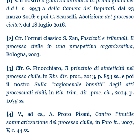
Il giudizio ordinario di primo grado nel
[1]
V. il nostro
d.d.l. n. 2953-A della Camera dei Deputati
, dal 23
Abolizione del processo
marzo 2016; e poi G. Scarselli,
civile?
, dal 18 luglio 2016.
Fascicoli e tribunali. Il
[2]
Cfr. l’ormai classico S. Zan,
processo civile in una prospettiva organizzativa
,
Bologna, 2003.
Il principio di sinteticità nel
[3]
Cfr. G. Finocchiaro,
processo civile
Riv. dir. proc.
, in
, 2013, p. 853 ss., e poi
Sulla “ragionevole brevità” degli atti
il nostro
processuali civili
Riv. trim. dir. proc. civ.
, in
, 2014, p.
1075 ss.
Contro l’inutile
[4]
V., ad es., A. Proto Pisani,
sommarizzazione del processo civile
Foro it.
, in
, 2007,
V, c. 44 ss.