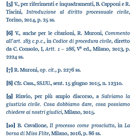
[5]
V., per riferimenti e inquadramenti, B. Capponi e R.
Introduzione al diritto processuale civile
Tiscini,
,
Torino, 2014, p. 25 ss.
Commento
[6]
V., anche per le citazioni, R. Muroni,
all’art. 183 c.p.c.
Codice di procedura civile
, in
, diretto
a
Artt. 1 – 286
da C. Consolo, I,
, V
ed., Milano, 2013, p.
2224 ss.
op. cit.
[7]
R. Muroni,
, p. 2276 ss.
[8]
Cfr. Cass., SS.UU., sent. 15 giugno 2015, n. 12310.
Salviamo la
[9]
Rinvio, per più ampio discorso, a
giustizia civile. Cosa dobbiamo dare, cosa possiamo
chiedere ai nostri giudici
, Milano, 2015.
Il processo come prosciutto
La
[10]
B. Cavallone,
, in
borsa di Miss Flite
, Milano, 2016, p. 86 ss.