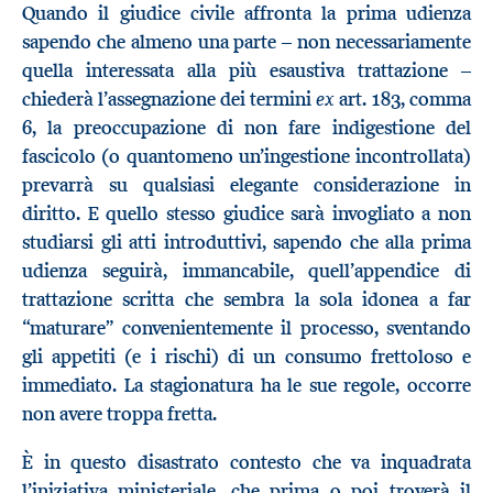
Quando il giudice civile affronta la prima udienza
sapendo che almeno una parte – non necessariamente
quella interessata alla più esaustiva trattazione –
ex
chiederà l’assegnazione dei termini
art. 183, comma
6, la preoccupazione di non fare indigestione del
fascicolo (o quantomeno un’ingestione incontrollata)
prevarrà su qualsiasi elegante considerazione in
diritto. E quello stesso giudice sarà invogliato a non
studiarsi gli atti introduttivi, sapendo che alla prima
udienza seguirà, immancabile, quell’appendice di
trattazione scritta che sembra la sola idonea a far
“maturare” convenientemente il processo, sventando
gli appetiti (e i rischi) di un consumo frettoloso e
immediato. La stagionatura ha le sue regole, occorre
non avere troppa fretta.
È in questo disastrato contesto che va inquadrata
l’iniziativa ministeriale, che prima o poi troverà il