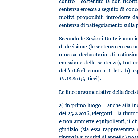
contro – sostenuto la non ricorrib
sentenza emessa a seguito di conco
motivi proponibili introdotte da
sentenza di patteggiamento sulla p
Secondo le Sezioni Unite è ammissi
di decisione (la sentenza emessa a
omessa declaratoria di estinzio
emissione della sentenza), tratta
dell’art.606 comma 1 lett. b) c.
17.12.2015, Ricci).
Le linee argomentative della decis
a) in primo luogo – anche alla luc
del 25.2.2016, Piergotti – la rinun
e non ammette equipollenti, il ch
giudizio (sia essa rappresentata
rinunzia ai motivi di appello) poss