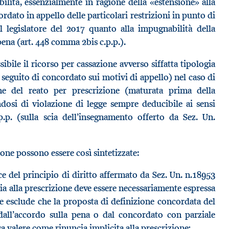
ilità, essenzialmente in ragione della «estensione» alla
rdato in appello delle particolari restrizioni in punto di
l legislatore del 2017 quanto alla impugnabilità della
ena (art. 448 comma 2bis c.p.p.).
bile il ricorso per cassazione avverso siffatta tipologia
 seguito di concordato sui motivi di appello) nel caso di
ne del reato per prescrizione (maturata prima della
ndosi di violazione di legge sempre deducibile ai sensi
p.p. (sulla scia dell’insegnamento offerto da Sez. Un.
ione possono essere così sintetizzate:
e del principio di diritto affermato da Sez. Un. n.18953
cia alla prescrizione deve essere necessariamente espressa
e esclude che la proposta di definizione concordata del
 dall’accordo sulla pena o dal concordato con parziale
a valere come rinuncia implicita alla prescrizione;