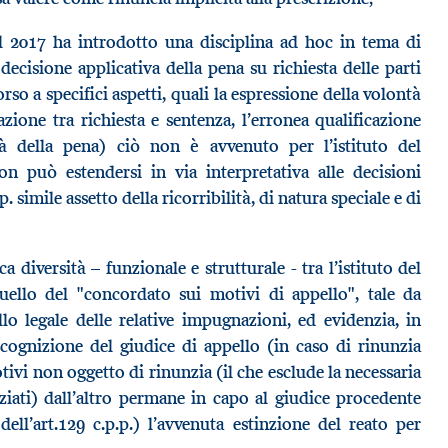
del 2017 ha introdotto una disciplina ad hoc in tema di
decisione applicativa della pena su richiesta delle parti
rso a specifici aspetti, quali la espressione della volontà
lazione tra richiesta e sentenza, l’erronea qualificazione
ità della pena) ciò non è avvenuto per l’istituto del
n può estendersi in via interpretativa alle decisioni
p. simile assetto della ricorribilità, di natura speciale e di
a diversità – funzionale e strutturale - tra l’istituto del
uello del "concordato sui motivi di appello", tale da
lo legale delle relative impugnazioni, ed evidenzia, in
 cognizione del giudice di appello (in caso di rinunzia
otivi non oggetto di rinunzia (il che esclude la necessaria
iati) dall’altro permane in capo al giudice procedente
dell’art.129 c.p.p.) l’avvenuta estinzione del reato per