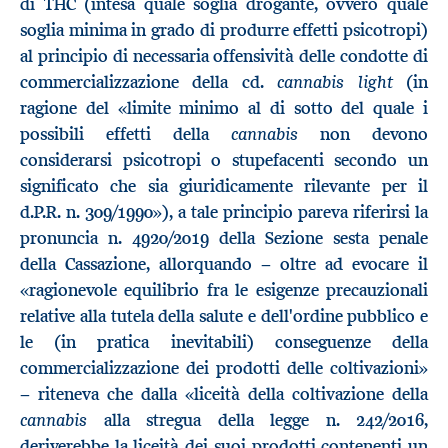
di THC (intesa quale soglia drogante, ovvero quale
soglia minima in grado di produrre effetti psicotropi)
al principio di necessaria offensività delle condotte di
cannabis light
commercializzazione della cd.
(in
ragione del «limite minimo al di sotto del quale i
cannabis
possibili effetti della
non devono
considerarsi psicotropi o stupefacenti secondo un
significato che sia giuridicamente rilevante per il
d.P.R. n. 309/1990»), a tale principio pareva riferirsi la
pronuncia n. 4920/2019 della Sezione sesta penale
della Cassazione, allorquando − oltre ad evocare il
«ragionevole equilibrio fra le esigenze precauzionali
relative alla tutela della salute e dell'ordine pubblico e
le (in pratica inevitabili) conseguenze della
commercializzazione dei prodotti delle coltivazioni»
− riteneva che dalla «liceità della coltivazione della
cannabis
alla stregua della legge n. 242/2016,
deriverebbe la liceità dei suoi prodotti contenenti un