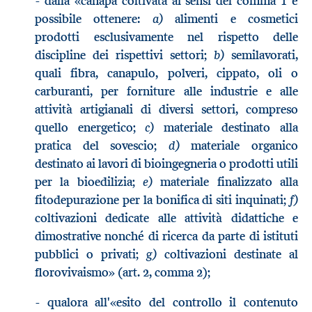
- dalla «canapa coltivata ai sensi del comma 1 è
a)
possibile ottenere:
alimenti e cosmetici
prodotti esclusivamente nel rispetto delle
b)
discipline dei rispettivi settori;
semilavorati,
quali fibra, canapulo, polveri, cippato, oli o
carburanti, per forniture alle industrie e alle
attività artigianali di diversi settori, compreso
c)
quello energetico;
materiale destinato alla
d)
pratica del sovescio;
materiale organico
destinato ai lavori di bioingegneria o prodotti utili
e)
per la bioedilizia;
materiale finalizzato alla
f)
fitodepurazione per la bonifica di siti inquinati;
coltivazioni dedicate alle attività didattiche e
dimostrative nonché di ricerca da parte di istituti
g)
pubblici o privati;
coltivazioni destinate al
florovivaismo» (art. 2, comma 2);
- qualora all'«esito del controllo il contenuto