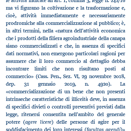
le attività indicate all'art. 1, comma 3, legge n. 242/16
ma vi figurano la coltivazione e la trasformazione e,
cioè, attività immediatamente e necessariamente
prodromiche alla commercializzazione al pubblico; è,
in altri termini, nella «natura dell'attività economica
che i prodotti della filiera agroindustriale della canapa
siano commercializzati e che, in assenza di specifici
dati normativi, non emergono particolari ragioni per
assumere che il loro commercio al dettaglio debba
incontrare limiti che non risultano posti al
commercio» (Cass. Pen., Sez. VI, 29 novembre 2018,
dep. 31 gennaio 2019, n. 4920). La
«commercializzazione di un bene che non presenti
intrinseche caratteristiche di illiceità deve, in assenza
di specifici divieti o controlli preventivi previsti dalla
legge, ritenersi consentita nell'ambito del generale
agere licere
potere (
) delle persone di agire per il
facultas agendi
soddisfacimento dei loro interessi (
)»