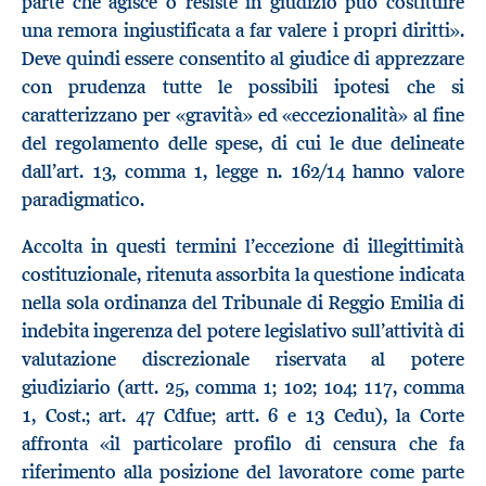
parte che agisce o resiste in giudizio può costituire
una remora ingiustificata a far valere i propri diritti».
Deve quindi essere consentito al giudice di apprezzare
con prudenza tutte le possibili ipotesi che si
caratterizzano per «gravità» ed «eccezionalità» al fine
del regolamento delle spese, di cui le due delineate
dall’art. 13, comma 1, legge n. 162/14 hanno valore
paradigmatico.
Accolta in questi termini l’eccezione di illegittimità
costituzionale, ritenuta assorbita la questione indicata
nella sola ordinanza del Tribunale di Reggio Emilia di
indebita ingerenza del potere legislativo sull’attività di
valutazione discrezionale riservata al potere
giudiziario (artt. 25, comma 1; 102; 104; 117, comma
1, Cost.; art. 47 Cdfue; artt. 6 e 13 Cedu), la Corte
affronta «il particolare profilo di censura che fa
riferimento alla posizione del lavoratore come parte