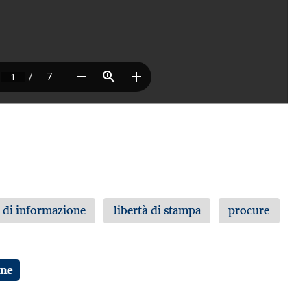
à di informazione
libertà di stampa
procure
one