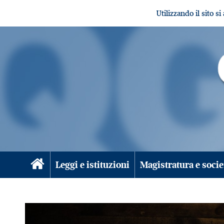
Utilizzando il sito s
Leggi e istituzioni
Magistratura e socie