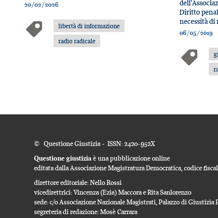
dell'Associaz
20/02/2026
Diritto pena
necessità di
libertà di informazione
06/05/2019
radio radicale
g
r
© Questione Giustizia - ISSN: 2420-952X
Questione giustizia
è una pubblicazione online
editata dalla Associazione Magistratura Democratica, codice fisc
direttore editoriale: Nello Rossi
vicedirettrici: Vincenza (Ezia) Maccora e Rita Sanlorenzo
sede: c/o Associazione Nazionale Magistrati, Palazzo di Giustizi
segreteria di redazione: Mosè Carrara