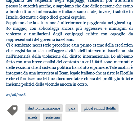
sappiamo del sequestro degli equipaggi, trasferiti poi d’autorità
presso le autorità greche, e sappiamo che due delle persone che erano
a bordo di una imbarcazione italiana sono state, invece, tradotte in
Israele, detenute e dopo dieci giorni espulse.
Sappiamo che la situazione è ulteriormente peggiorata nei giorni 19-
20 maggio, con abbordaggi ancora più aggressivi e immagini di
violenza e umiliazioni degli equipaggi esibite con orgoglio da
rappresentanti del governo israeliano.
Ci è sembrato necessario procedere a un primo esame della escalation
che registriamo sia nell’aggressività dell’intervento israeliano sia
nell’intensità della violazione del diritto internazionale. Lo abbiamo
fatto con una breve analisi del contesto in cui i fatti sono maturati e
delle reazioni che il sistema politico ha saluto esprimere. Tale analisi è
integrata da una intervista al Team legale italiano che assiste la Flotilla
e che ci fornisce una lettura documentata e chiara dei profili giuridici e
insieme politici della vicenda ancora in corso.
02/06/2026
diritto internazionale
gaza
global sumud flotilla
israele
palestina