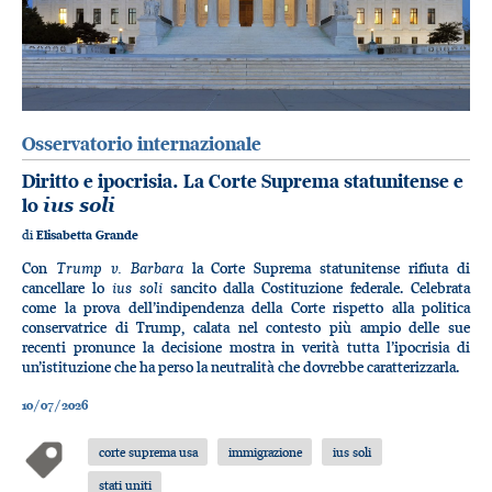
Osservatorio internazionale
Diritto e ipocrisia. La Corte Suprema statunitense e
lo
ius soli
di
Elisabetta Grande
Trump v. Barbara
Con
la Corte Suprema statunitense rifiuta di
ius soli
cancellare lo
sancito dalla Costituzione federale. Celebrata
come la prova dell’indipendenza della Corte rispetto alla politica
conservatrice di Trump, calata nel contesto più ampio delle sue
recenti pronunce la decisione mostra in verità tutta l’ipocrisia di
un’istituzione che ha perso la neutralità che dovrebbe caratterizzarla.
10/07/2026
corte suprema usa
immigrazione
ius soli
stati uniti