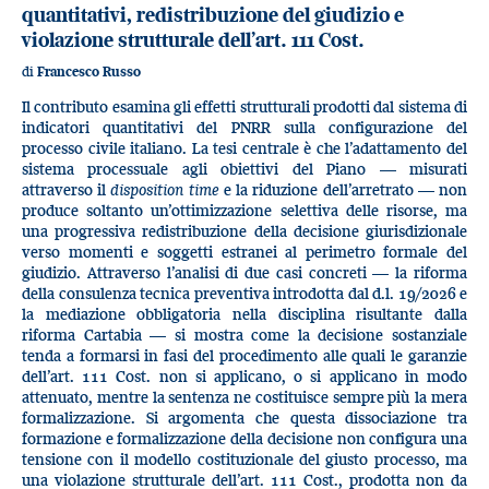
quantitativi, redistribuzione del giudizio e
violazione strutturale dell’art. 111 Cost.
di
Francesco Russo
Il contributo esamina gli effetti strutturali prodotti dal sistema di
indicatori quantitativi del PNRR sulla configurazione del
processo civile italiano. La tesi centrale è che l’adattamento del
sistema processuale agli obiettivi del Piano — misurati
attraverso il
disposition time
e la riduzione dell’arretrato — non
produce soltanto un’ottimizzazione selettiva delle risorse, ma
una progressiva redistribuzione della decisione giurisdizionale
verso momenti e soggetti estranei al perimetro formale del
giudizio. Attraverso l’analisi di due casi concreti — la riforma
della consulenza tecnica preventiva introdotta dal d.l. 19/2026 e
la mediazione obbligatoria nella disciplina risultante dalla
riforma Cartabia — si mostra come la decisione sostanziale
tenda a formarsi in fasi del procedimento alle quali le garanzie
dell’art. 111 Cost. non si applicano, o si applicano in modo
attenuato, mentre la sentenza ne costituisce sempre più la mera
formalizzazione. Si argomenta che questa dissociazione tra
formazione e formalizzazione della decisione non configura una
tensione con il modello costituzionale del giusto processo, ma
una violazione strutturale dell’art. 111 Cost., prodotta non da