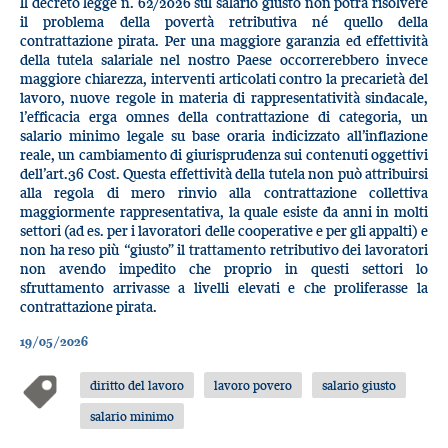
Il decreto legge n. 62/2026 sul salario giusto non potrà risolvere
il problema della povertà retributiva né quello della
contrattazione pirata. Per una maggiore garanzia ed effettività
della tutela salariale nel nostro Paese occorrerebbero invece
maggiore chiarezza, interventi articolati contro la precarietà del
lavoro, nuove regole in materia di rappresentatività sindacale,
l’efficacia erga omnes della contrattazione di categoria, un
salario minimo legale su base oraria indicizzato all’inflazione
reale, un cambiamento di giurisprudenza sui contenuti oggettivi
dell’art.36 Cost. Questa effettività della tutela non può attribuirsi
alla regola di mero rinvio alla contrattazione collettiva
maggiormente rappresentativa, la quale esiste da anni in molti
settori (ad es. per i lavoratori delle cooperative e per gli appalti) e
non ha reso più “giusto” il trattamento retributivo dei lavoratori
non avendo impedito che proprio in questi settori lo
sfruttamento arrivasse a livelli elevati e che proliferasse la
contrattazione pirata.
19/05/2026
diritto del lavoro
lavoro povero
salario giusto
salario minimo