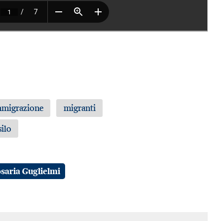
mmigrazione
migranti
ilo
saria Guglielmi