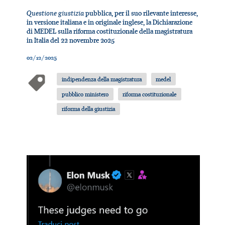
Questione giustizia
pubblica, per il suo rilevante interesse,
in versione italiana e in originale inglese, la Dichiarazione
di MEDEL sulla riforma costituzionale della magistratura
in Italia del 22 novembre 2025
02/12/2025
indipendenza della magistratura
medel
pubblico ministero
riforma costituzionale
riforma della giustizia