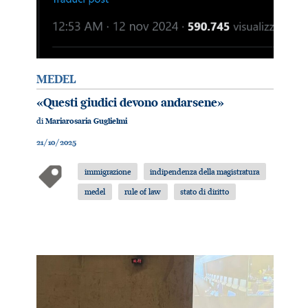
MEDEL
«Questi giudici devono andarsene»
di
Mariarosaria Guglielmi
21/10/2025
immigrazione
indipendenza della magistratura
medel
rule of law
stato di diritto