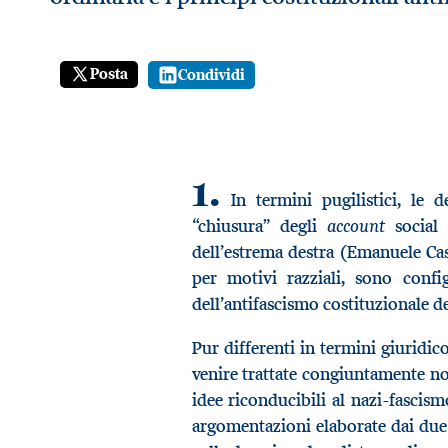
Posta
Condividi
1.
In termini pugilistici, le 
account
“chiusura” degli
social 
dell’estrema destra (Emanuele Cast
per motivi razziali, sono conf
dell’antifascismo costituzionale 
Pur differenti in termini giuridico
venire trattate congiuntamente no
idee riconducibili al nazi-fascism
argomentazioni elaborate dai due g