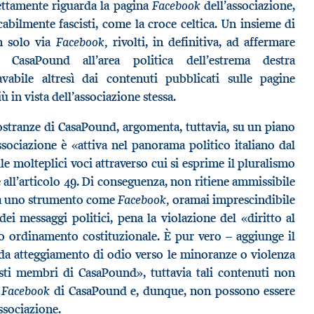
Facebook
ettamente riguarda la pagina
dell’associazione,
abilmente fascisti, come la croce celtica. Un insieme di
Facebook,
on solo via
rivolti, in definitiva, ad affermare
ne CasaPound all’area politica dell’estrema destra
avabile altresì dai contenuti pubblicati sulle pagine
ù in vista dell’associazione stessa.
mostranze di CasaPound, argomenta, tuttavia, su un piano
ssociazione è «attiva nel panorama politico italiano dal
e molteplici voci attraverso cui si esprime il pluralismo
e all’articolo 49. Di conseguenza, non ritiene ammissibile
Facebook,
o a uno strumento come
oramai imprescindibile
ei messaggi politici, pena la violazione del «diritto al
o ordinamento costituzionale. È pur vero – aggiunge il
 da atteggiamento di odio verso le minoranze o violenza
sti membri di CasaPound», tuttavia tali contenuti non
Facebook
a
di CasaPound e, dunque, non possono essere
associazione.