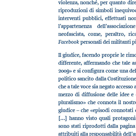
violenza, nonché, per quanto dir
riproduzioni di simboli inequivoc
interventi pubblici, effettuati n
l’appartenenza dell’associazio
neofascista, come, peraltro, ric
Facebook
personali dei militanti pi
Il giudice, facendo proprie le ri
differente, affermando che tale a
2009» e si configura come una dell
politico sancito dalla Costituzion
che a tale voce sia negato access
mezzo di diffusione delle idee e d
pluralismo» che connota il nostr
giudice – che «episodi connotati
[…] hanno visto quali protagoni
sono stati riprodotti dalla pagin
attribuiti alla responsabilità dell’