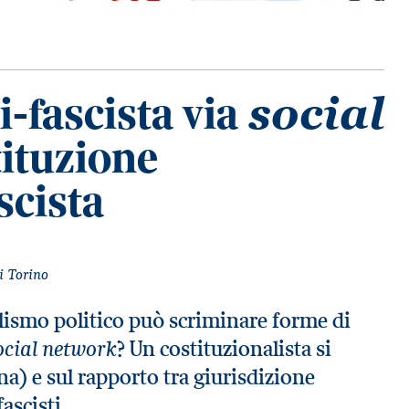
-fascista via
social
tituzione
scista
i Torino
alismo politico può scriminare forme di
ocial network
? Un costituzionalista si
a) e sul rapporto tra giurisdizione
fascisti