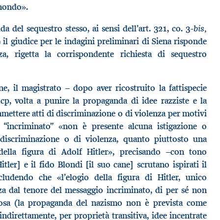
mondo».
bis,
da del sequestro stesso, ai sensi dell’art. 321, co. 3-
il giudice per le indagini preliminari di Siena risponde
a, rigetta la corrispondente richiesta di sequestro
e, il magistrato – dopo aver ricostruito la fattispecie
cp, volta a punire la propaganda di idee razziste e la
mettere atti di discriminazione o di violenza per motivi
 “incriminato” «non è presente alcuna istigazione o
discriminazione o di violenza, quanto piuttosto una
 della figura di Adolf Hitler», precisando –con tono
itler] e il fido Blondi [il suo cane] scrutano ispirati il
ludendo che «l’elogio della figura di Hitler, unico
za dal tenore del messaggio incriminato, di per sé non
inosa (la propaganda del nazismo non è prevista come
indirettamente, per proprietà transitiva, idee incentrate