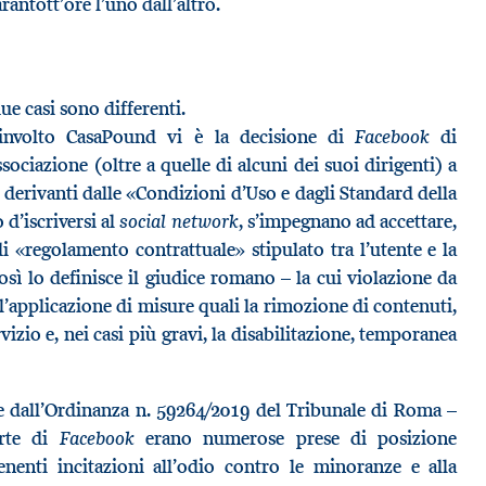
rantott’ore l’uno dall’altro.
ue casi sono differenti.
Facebook
oinvolto CasaPound vi è la decisione di
di
associazione (oltre a quelle di alcuni dei suoi dirigenti) a
e derivanti dalle «Condizioni d’Uso e dagli Standard della
social network
o d’iscriversi al
, s’impegnano ad accettare,
 di «regolamento contrattuale» stipulato tra l’utente e la
così lo definisce il giudice romano – la cui violazione da
’applicazione di misure quali la rimozione di contenuti,
rvizio e, nei casi più gravi, la disabilitazione, temporanea
ce dall’Ordinanza n. 59264/2019 del Tribunale di Roma –
Facebook
arte di
erano numerose prese di posizione
nenti incitazioni all’odio contro le minoranze e alla